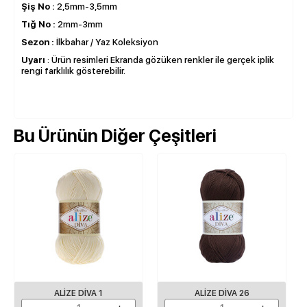
Şiş No :
2,5mm-3,5mm
Tığ No :
2mm-3mm
Sezon :
İlkbahar / Yaz Koleksiyon
Uyarı
: Ürün resimleri Ekranda gözüken renkler ile gerçek iplik
rengi farklılık gösterebilir.
Bu Ürünün Diğer Çeşitleri
ALIZE DIVA 1
ALIZE DIVA 26