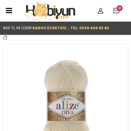
0
950 TL VE ÜZERİ
KARGO ÜCRETSİZ... TEL: 0546 466 45 45
Hemen Alışverişe Başla >