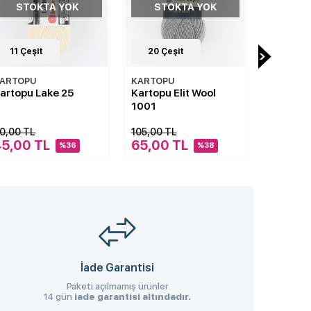
STOKTA YOK
STOKTA YOK
STO
20
Çeşit
11
Çeşit
11
Çeş
ARTOPU
KARTOPU
KARTOP
artopu Elit Wool
Kartopu No:1 507
Kartopu 
001
05,00 TL
50,00 TL
50,00 TL
65,00 TL
37,40 TL
37,40 
%38
%25
İade Garantisi
Paketi açılmamış ürünler
14 gün
iade garantisi altındadır.