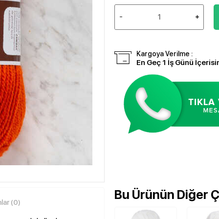
Kargoya Verilme :
En Geç 1 İş Günü İçerisi
Bu Ürünün Diğer Çe
ar (0)