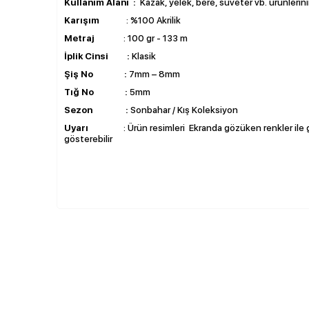
Kullanım Alanı :
Kazak, yelek, bere, süveter vb. ürünlerinin
Karışım
: %100 Akrilik
Metraj
: 100 gr - 133 m
İplik Cinsi :
Klasik
Şiş No :
7mm – 8mm
Tığ No :
5mm
Sezon :
Sonbahar / Kış Koleksiyon
Uyarı
: Ürün resimleri Ekranda gözüken renkler ile ge
gösterebilir