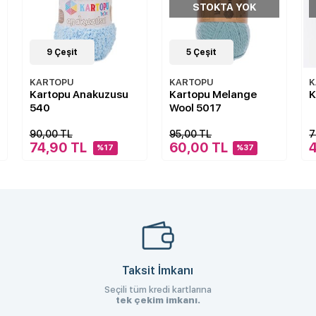
STOKTA YOK
STOKTA YOK
5
Çeşit
11
Çeşit
KARTOPU
KARTOPU
K
Kartopu Melange
Kartopu Lake 25
K
Wool 5017
1
95,00 TL
70,00 TL
1
60,00 TL
45,00 TL
%37
%36
Taksit İmkanı
Seçili tüm kredi kartlarına
tek çekim imkanı.