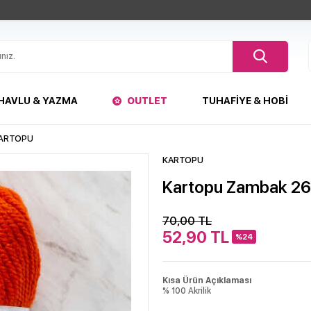
HAVLU & YAZMA
OUTLET
TUHAFIYE & HOBI
ARTOPU
KARTOPU
Kartopu Zambak 2
70,00
TL
52,90
TL
%24
Kısa Ürün Açıklaması
% 100 Akrilik