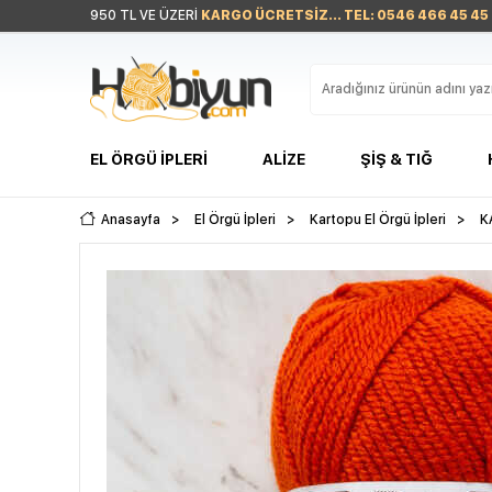
950 TL VE ÜZERİ
KARGO ÜCRETSİZ... TEL: 0546 466 45 45
EL ÖRGÜ İPLERI
ALIZE
ŞIŞ & TIĞ
Anasayfa
>
El Örgü İpleri
>
Kartopu El Örgü İpleri
>
K