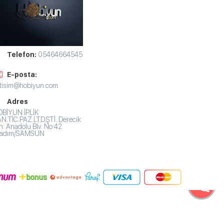
Telefon:
05464664545
E-posta:
etisim@hobiyun.com
Adres
BİYUN İPLİK
N.TİC.PAZ.LTD.ŞTİ. Derecik
. Anadolu Blv. No:42
lkadım/SAMSUN