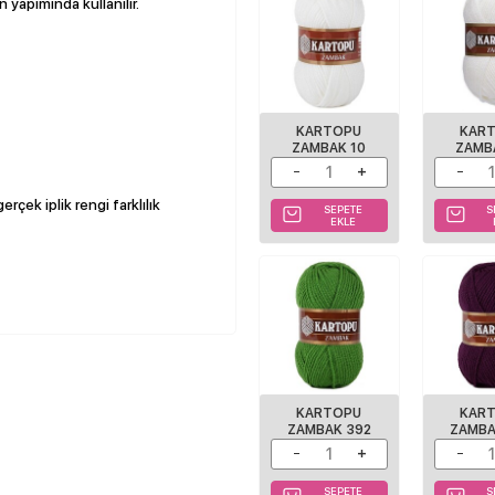
 yapımında kullanılır.
KARTOPU
KAR
ZAMBAK 10
ZAMB
rçek iplik rengi farklılık
SEPETE
S
EKLE
KARTOPU
KAR
ZAMBAK 392
ZAMBA
SEPETE
S