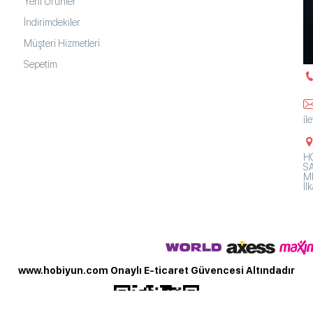
Yeni Ürünler
İndirimdekiler
Müşteri Hizmetleri
Sepetim
il
HO
SA
Mh
İ
www.hobiyun.com Onaylı E-ticaret Güvencesi Altındadır