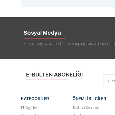
Sosyal Medya
Sosyal medyaya özel indirim ve kampanyalardan ilk sen haberd
E-BÜLTEN ABONELİĞİ
KATEGORILER
ÖNEMLI BILGILER
El Örgü İpleri
Teslimat Koşulları