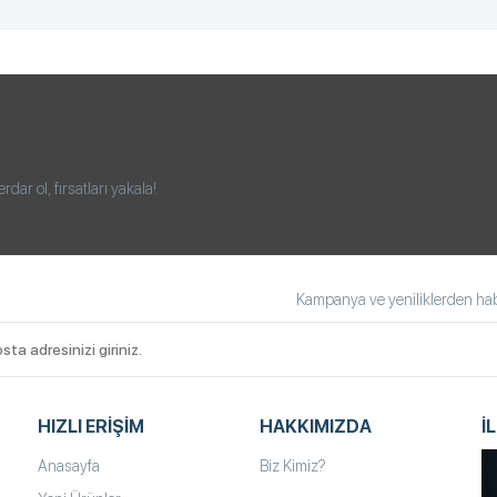
ar ol, fırsatları yakala!
Kampanya ve yeniliklerden habe
HIZLI ERIŞIM
HAKKIMIZDA
İ
Anasayfa
Biz Kimiz?