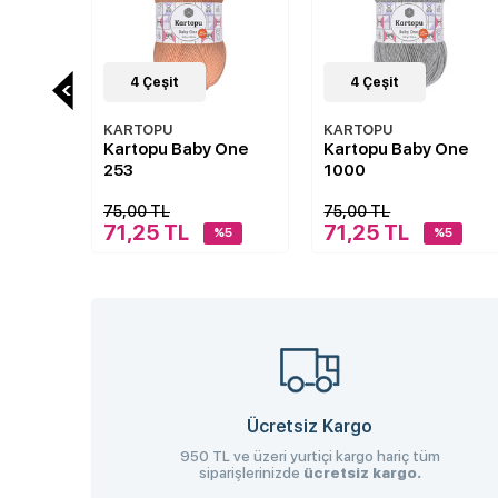
4
Çeşit
9
Çeşit
KARTOPU
KARTOPU
 One
Kartopu Baby One
Kartopu Anakuzusu
1000
540
75,00 TL
90,00 TL
71,25 TL
74,90 TL
%5
%5
%17
Ücretsiz Kargo
950 TL ve üzeri yurtiçi kargo hariç tüm
siparişlerinizde
ücretsiz kargo.