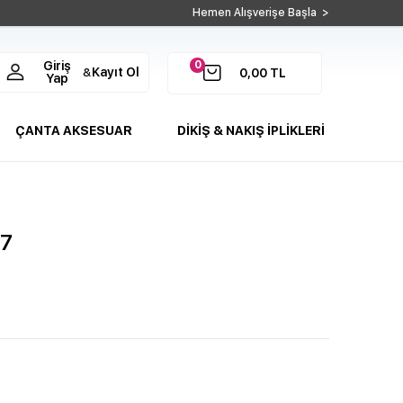
Hemen Alışverişe Başla >
0
Giriş
Kayıt Ol
&
0,00
TL
Yap
ÇANTA AKSESUAR
DİKİŞ & NAKIŞ İPLİKLERİ
67