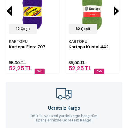
62
Çeşit
62
Çeşit
KARTOPU
KARTOPU
707
Kartopu Kristal 442
Kartopu Kristal 15
55,00 TL
55,00 TL
52,25 TL
52,25 TL
5
%5
%5
Ücretsiz Kargo
950 TL ve üzeri yurtiçi kargo hariç tüm
siparişlerinizde
ücretsiz kargo.