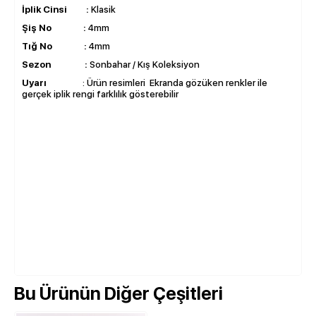
İplik Cinsi :
Klasik
Şiş No :
4mm
Tığ No :
4mm
Sezon :
Sonbahar / Kış Koleksiyon
Uyarı
: Ürün resimleri Ekranda gözüken renkler ile
gerçek iplik rengi farklılık gösterebilir
Bu Ürünün Diğer Çeşitleri