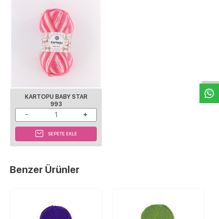
W
h
a
s
p
p
D
e
s
e
H
a
t
t
KARTOPU BABY STAR
993
SEPETE EKLE
Benzer Ürünler