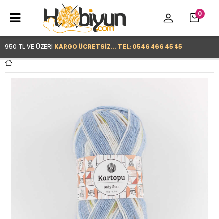
0
950 TL VE ÜZERİ
KARGO ÜCRETSİZ... TEL: 0546 466 45 45
Hemen Alışverişe Başla >