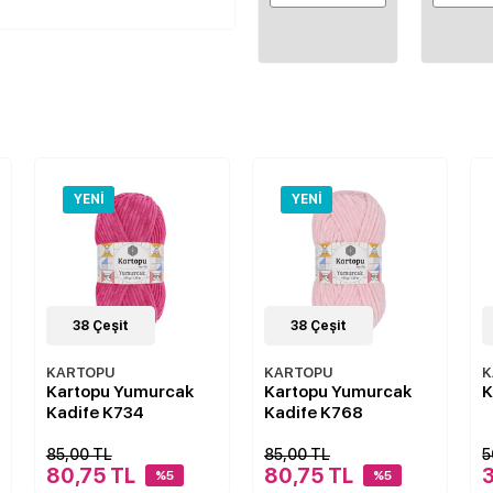
YENI
YENI
38
Çeşit
38
Çeşit
KARTOPU
KARTOPU
K
Kartopu Yumurcak
Kartopu Yumurcak
K
Kadife K734
Kadife K768
85,00 TL
85,00 TL
5
80,75 TL
80,75 TL
%5
%5