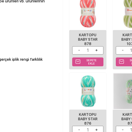
be ürünleri vb. ürünlerinin
KARTOPU
KAR
BABY STAR
BABY
878
10
rçek iplik rengi farklılık
SEPETE
S
EKLE
KARTOPU
KAR
BABY STAR
BABY
876
8