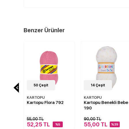
Benzer Ürünler
50
Çeşit
14
Çeşit
KARTOPU
KARTOPU
733
Kartopu Flora 792
Kartopu Benekli Bebe
190
55,00 TL
90,00 TL
52,25 TL
55,00 TL
%5
%5
%39