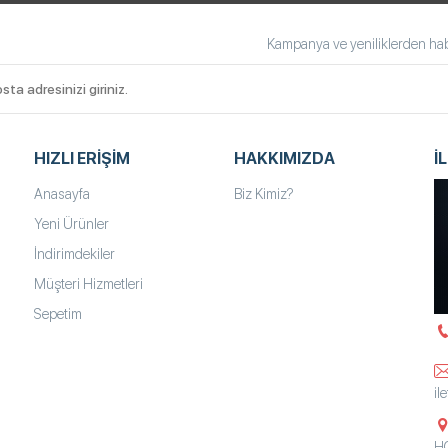
Kampanya ve yeniliklerden habe
HIZLI ERIŞIM
HAKKIMIZDA
İ
Anasayfa
Biz Kimiz?
Yeni Ürünler
İndirimdekiler
Müşteri Hizmetleri
Sepetim
il
HO