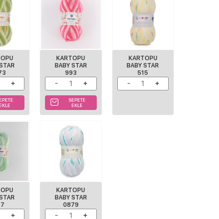
TOPU
KARTOPU
KARTOPU
 STAR
BABY STAR
BABY STAR
73
993
515
EPETE
SEPETE
EKLE
EKLE
TOPU
KARTOPU
 STAR
BABY STAR
77
0879