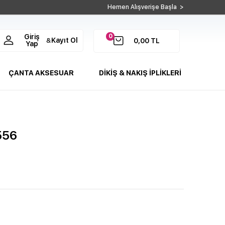
Hemen Alışverişe Başla >
0
Giriş
Kayıt Ol
&
0,00
TL
Yap
ÇANTA AKSESUAR
DİKİŞ & NAKIŞ İPLİKLERİ
556