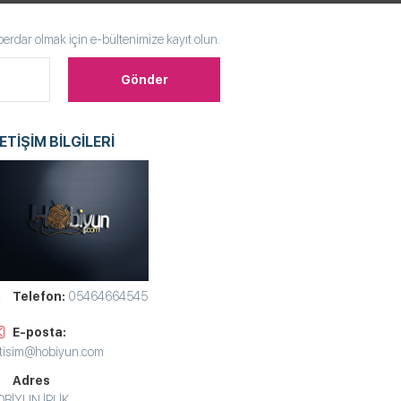
rdar olmak için e-bültenimize kayıt olun.
LETİŞİM BİLGİLERİ
Telefon:
05464664545
E-posta:
etisim@hobiyun.com
Adres
BİYUN İPLİK