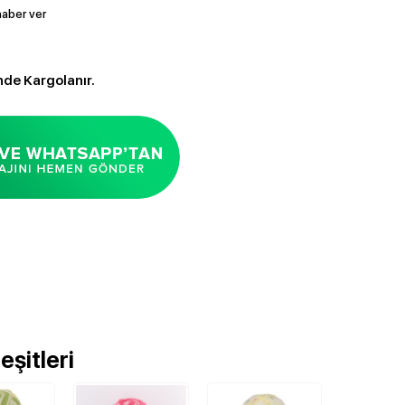
aber ver
nde Kargolanır.
şitleri