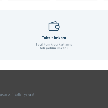
Taksit İmkanı
Seçili tüm kredi kartlarına
tek çekim imkanı.
ar ol, fırsatları yakala!