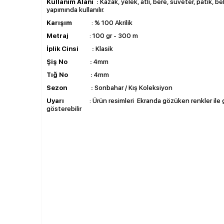
Kullanım Alanı :
Kazak, yelek, atlı, bere, süveter, patik, be
yapımında kullanılır.
Karışım
: % 100 Akrilik
Metraj
: 100 gr - 300 m
İplik Cinsi :
Klasik
Şiş No :
4mm
Tığ No :
4mm
Sezon :
Sonbahar / Kış Koleksiyon
Uyarı
: Ürün resimleri Ekranda gözüken renkler ile ge
gösterebilir