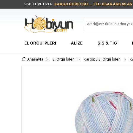
950 TL VE ÜZERİ
KARGO ÜCRETSİZ... TEL: 0546 466 45 45
EL ÖRGÜ İPLERI
ALIZE
ŞIŞ & TIĞ
Anasayfa
>
El Örgü İpleri
>
Kartopu El Örgü İpleri
>
K