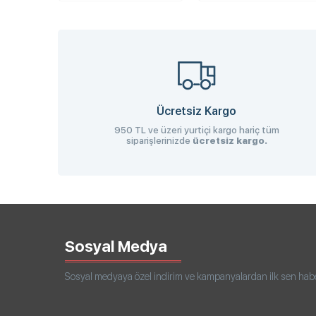
Ücretsiz Kargo
950 TL ve üzeri yurtiçi kargo hariç tüm
siparişlerinizde
ücretsiz kargo.
Sosyal Medya
Sosyal medyaya özel indirim ve kampanyalardan ilk sen haberd