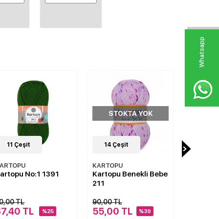
W
h
a
s
p
p
D
e
s
e
H
a
t
t
STOKTA YOK
STO
11
Çeşit
14
Çeşit
21
Çeş
ARTOPU
KARTOPU
AYAZ
artopu No:1 1391
Kartopu Benekli Bebe
Ayaz Ben
211
Yumurca
0,00 TL
90,00 TL
32,00 TL
37,40 TL
55,00 TL
24,75 
%25
%39