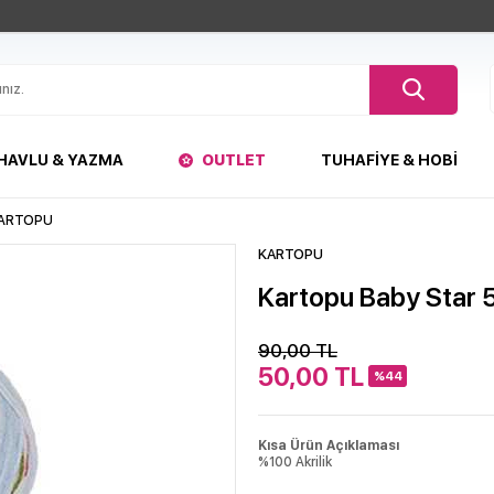
HAVLU & YAZMA
OUTLET
TUHAFIYE & HOBI
ARTOPU
KARTOPU
Kartopu Baby Star 
90,00
TL
50,00
TL
%44
Kısa Ürün Açıklaması
%100 Akrilik