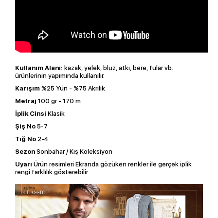
Kullanım Alanı:
kazak, yelek, bluz, atkı, bere, fular vb.
ürünlerinin yapımında kullanılır.
Karışım
%25 Yün - %75 Akrilik
Metraj
100 gr - 170 m
İplik Cinsi
Klasik
Şiş No
5-7
Tığ No
2-4
Sezon
Sonbahar / Kış Koleksiyon
Uyarı
Ürün resimleri Ekranda gözüken renkler ile gerçek iplik
rengi farklılık gösterebilir