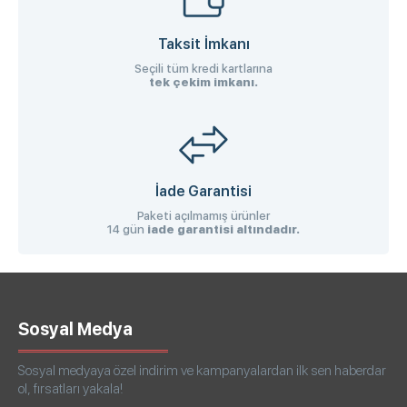
Taksit İmkanı
Seçili tüm kredi kartlarına
tek çekim imkanı.
İade Garantisi
Paketi açılmamış ürünler
14 gün
iade garantisi altındadır.
Sosyal Medya
Sosyal medyaya özel indirim ve kampanyalardan ilk sen haberdar
ol, fırsatları yakala!