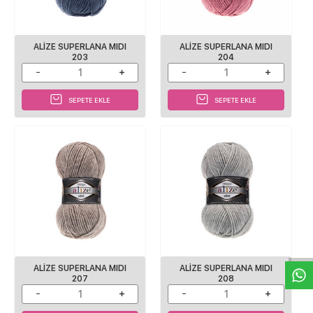
ALİZE SUPERLANA MIDI
ALİZE SUPERLANA MIDI
203
204
SEPETE EKLE
SEPETE EKLE
W
h
a
s
p
p
D
e
s
e
H
a
t
t
ALİZE SUPERLANA MIDI
ALİZE SUPERLANA MIDI
207
208