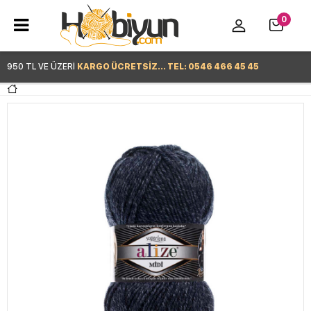
0
950 TL VE ÜZERİ
KARGO ÜCRETSİZ... TEL: 0546 466 45 45
Hemen Alışverişe Başla >