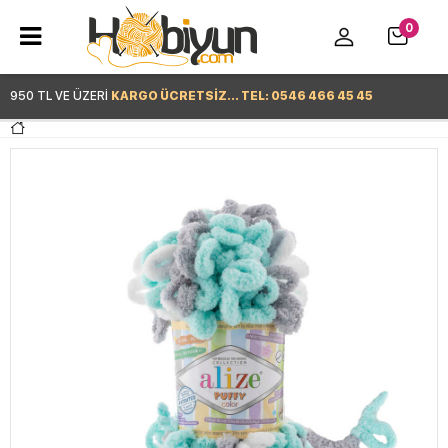
0
950 TL VE ÜZERİ
KARGO ÜCRETSİZ... TEL: 0546 466 45 45
Hemen Alışverişe Başla >