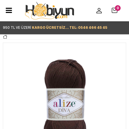
0
950 TL VE ÜZERİ
KARGO ÜCRETSİZ... TEL: 0546 466 45 45
Hemen Alışverişe Başla >