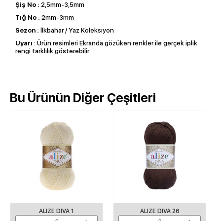
Şiş No :
2,5mm-3,5mm
Tığ No :
2mm-3mm
Sezon :
İlkbahar / Yaz Koleksiyon
Uyarı
: Ürün resimleri Ekranda gözüken renkler ile gerçek iplik
rengi farklılık gösterebilir.
Bu Ürünün Diğer Çeşitleri
ALIZE DIVA 1
ALIZE DIVA 26