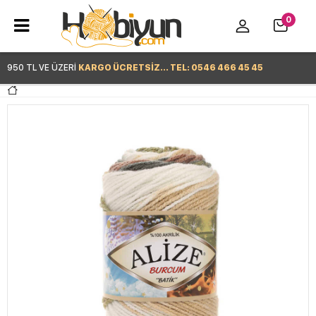
0
950 TL VE ÜZERİ
KARGO ÜCRETSİZ... TEL: 0546 466 45 45
Hemen Alışverişe Başla >