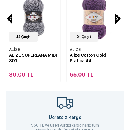
43
Çeşit
21
Çeşit
ALİZE
ALİZE
ALİZE SUPERLANA MIDI
Alize Cotton Gold
801
Pratica 44
80,00 TL
65,00 TL
Ücretsiz Kargo
950 TL ve üzeri yurtiçi kargo hariç tüm
siparişlerinizde
ücretsiz kargo.