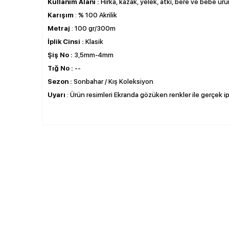
Kullanım Alanı :
Hırka, kazak, yelek, atkı, bere ve bebe ürün
Karışım
: % 100 Akrilik
Metraj
: 100 gr/300m
İplik Cinsi :
Klasik
Şiş No :
3,5mm-4mm
Tığ No :
--
Sezon :
Sonbahar / Kış Koleksiyon
Uyarı
: Ürün resimleri Ekranda gözüken renkler ile gerçek ipli