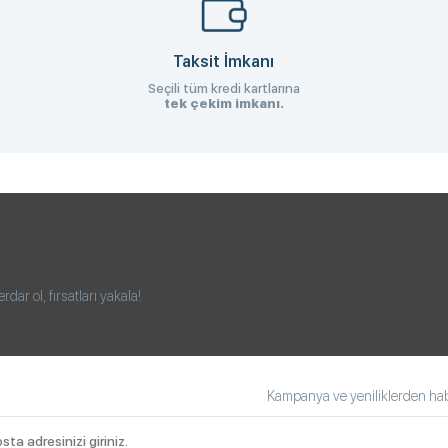
Taksit İmkanı
Seçili tüm kredi kartlarına
tek çekim imkanı.
ar ol, fırsatları yakala!
Kampanya ve yeniliklerden habe