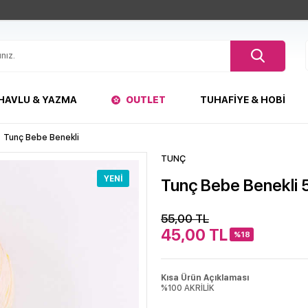
HAVLU & YAZMA
OUTLET
TUHAFIYE & HOBI
Tunç Bebe Benekli
TUNÇ
YENI
Tunç Bebe Benekli
55,00
TL
45,00
TL
%18
Kısa Ürün Açıklaması
%100 AKRİLİK