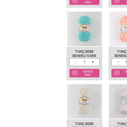
EKLE
TUNÇ BEBE
TUNÇ
BENEKLI 5388
BENEKL
SEPETE
S
EKLE
TUNÇ BEBE
TUNÇ