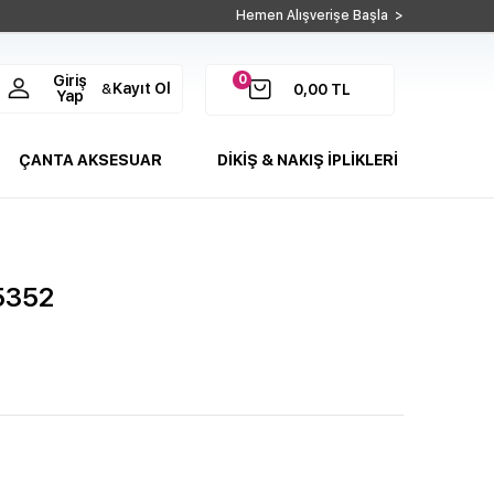
Hemen Alışverişe Başla >
0
Giriş
Kayıt Ol
&
0,00
TL
Yap
ÇANTA AKSESUAR
DİKİŞ & NAKIŞ İPLİKLERİ
 5352