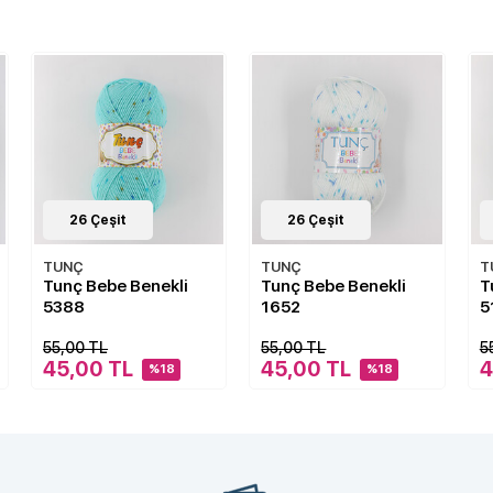
26
Çeşit
26
Çeşit
TUNÇ
TUNÇ
T
Tunç Bebe Benekli
Tunç Bebe Benekli
T
1652
5130
5
55,00 TL
55,00 TL
5
45,00 TL
45,00 TL
%18
%18