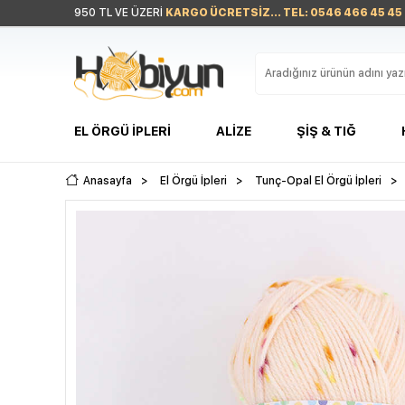
950 TL VE ÜZERİ
KARGO ÜCRETSİZ... TEL: 0546 466 45 45
EL ÖRGÜ İPLERI
ALIZE
ŞIŞ & TIĞ
Anasayfa
>
El Örgü İpleri
>
Tunç-Opal El Örgü İpleri
>