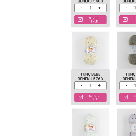
BENEKLI 5408
BENEKL
SEPETE
S
EKLE
TUNÇ BEBE
TUNÇ
BENEKLI 5763
BENEKL
SEPETE
S
EKLE