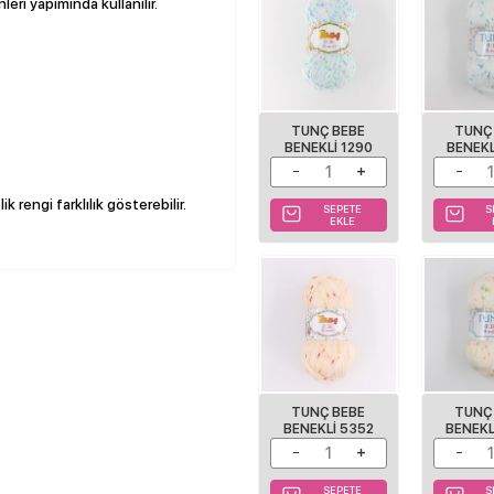
leri yapımında kullanılır.
TUNÇ BEBE
TUNÇ
BENEKLI 1290
BENEKL
k rengi farklılık gösterebilir.
SEPETE
S
EKLE
TUNÇ BEBE
TUNÇ
BENEKLI 5352
BENEKL
SEPETE
S