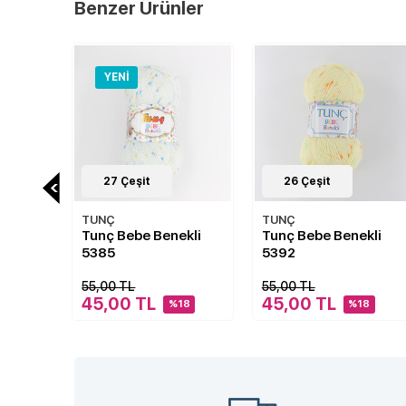
Benzer Ürünler
26
Çeşit
26
Çeşit
TUNÇ
TUNÇ
ekli
Tunç Bebe Benekli
Tunç Bebe Benekli
5392
5388
55,00 TL
55,00 TL
45,00 TL
45,00 TL
18
%18
%18