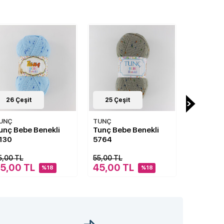
25
Çeşit
26
Çeşit
26
Çe
UNÇ
TUNÇ
TUNÇ
unç Bebe Benekli
Tunç Bebe Benekli
Tunç Be
764
5410
5384
5,00 TL
55,00 TL
55,00 TL
45,00 TL
45,00 TL
45,00
%18
%18