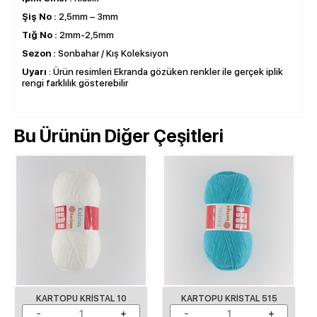
Şiş No :
2,5mm – 3mm
Tığ No :
2mm-2,5mm
Sezon :
Sonbahar / Kış Koleksiyon
Uyarı
: Ürün resimleri Ekranda gözüken renkler ile gerçek iplik
rengi farklılık gösterebilir
Bu Ürünün Diğer Çeşitleri
KARTOPU KRISTAL 10
KARTOPU KRISTAL 515