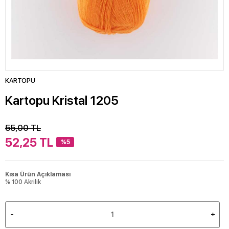
KARTOPU
Kartopu Kristal 1205
55,00
TL
52,25
TL
%5
Kısa Ürün Açıklaması
% 100 Akrilik