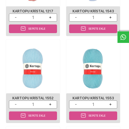
KARTOPU KRISTAL 1217
KARTOPU KRISTAL 1543
W
h
a
s
p
p
D
e
s
e
H
a
t
t
SEPETE EKLE
SEPETE EKLE
KARTOPU KRISTAL 1552
KARTOPU KRISTAL 1553
SEPETE EKLE
SEPETE EKLE