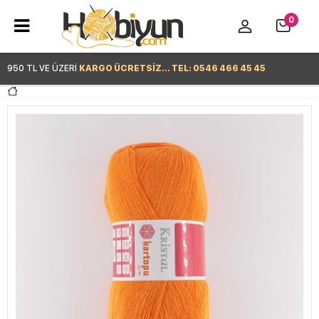
0
950 TL VE ÜZERİ
KARGO ÜCRETSİZ... TEL: 0546 466 45 45
Hemen Alışverişe Başla >