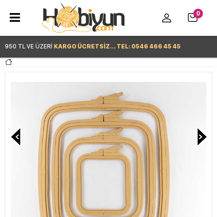
0
950 TL VE ÜZERİ
KARGO ÜCRETSİZ... TEL: 0546 466 45 45
Hemen Alışverişe Başla >