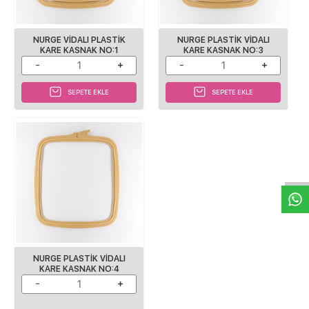
NURGE VIDALI PLASTIK
NURGE PLASTIK VIDALI
KARE KASNAK NO:1
KARE KASNAK NO:3
SEPETE EKLE
SEPETE EKLE
W
h
a
s
p
p
D
e
s
e
H
a
t
t
NURGE PLASTIK VIDALI
KARE KASNAK NO:4