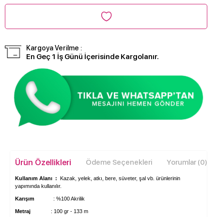
Kargoya Verilme :
En Geç 1 İş Günü İçerisinde Kargolanır.
Ürün Özellikleri
Ödeme Seçenekleri
Yorumlar (0)
Kullanım Alanı :
Kazak, yelek, atkı, bere, süveter, şal vb. ürünlerinin
yapımında kullanılır.
Karışım
: %100 Akrilik
Metraj
: 100 gr - 133 m