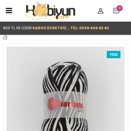
0
950 TL VE ÜZERİ
KARGO ÜCRETSİZ... TEL: 0546 466 45 45
Hemen Alışverişe Başla >
YENI