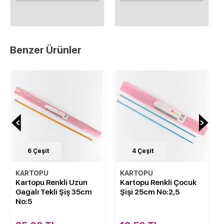
Benzer Ürünler
4
Çeşit
4
Çeşit
KARTOPU
KARTOPU
zun
Kartopu Renkli Çocuk
Kartopu Renkli Çocuk
35cm
Şişi 25cm No:2,5
Şişi 25cm No:3,5