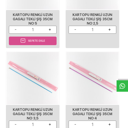
KARTOPU RENKLI UZUN
KARTOPU RENKLI UZUN
GAGALI TEKLI ŞIŞ 35CM
GAGALI TEKLI ŞIŞ 35CM
NO:5
NO:2,5
SEPETE EKLE
W
h
a
s
p
p
D
e
s
e
H
a
t
t
KARTOPU RENKLI UZUN
KARTOPU RENKLI UZUN
GAGALI TEKLI ŞIŞ 35CM
GAGALI TEKLI ŞIŞ 35CM
NO:3,5
NO:4