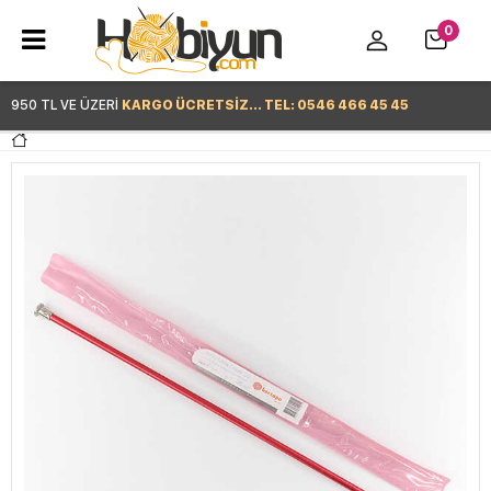
0
950 TL VE ÜZERİ
KARGO ÜCRETSİZ... TEL: 0546 466 45 45
Hemen Alışverişe Başla >