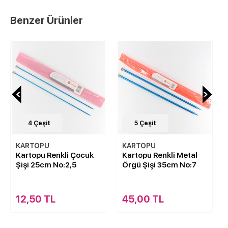
Benzer Ürünler
5
Çeşit
6
Çeşit
KARTOPU
KARTOPU
Kartopu Renkli Metal
Kartopu Klasik
Örgü Şişi 35cm No:7
Alüminyum Örgü Şişi
35cm No:2
45,00 TL
12,00 TL