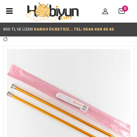
0
950 TL VE ÜZERİ
KARGO ÜCRETSİZ... TEL: 0546 466 45 45
Hemen Alışverişe Başla >