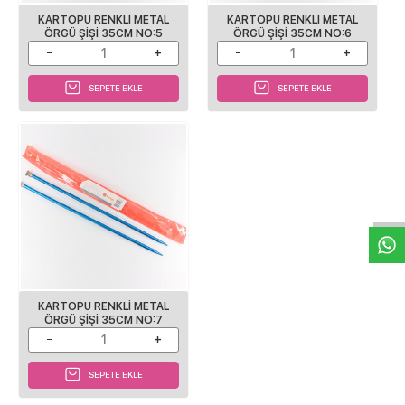
KARTOPU RENKLI METAL
KARTOPU RENKLI METAL
ÖRGÜ ŞIŞI 35CM NO:5
ÖRGÜ ŞIŞI 35CM NO:6
SEPETE EKLE
SEPETE EKLE
W
h
a
s
p
p
D
e
s
e
H
a
t
t
KARTOPU RENKLI METAL
ÖRGÜ ŞIŞI 35CM NO:7
SEPETE EKLE