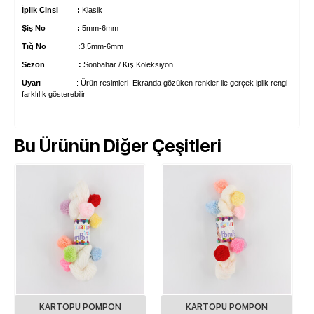
İplik Cinsi :
Klasik
Şiş No :
5mm-6mm
Tığ No :
3,5mm-6mm
Sezon :
Sonbahar / Kış Koleksiyon
Uyarı
: Ürün resimleri Ekranda gözüken renkler ile gerçek iplik rengi
farklılık gösterebilir
Bu Ürünün Diğer Çeşitleri
KARTOPU POMPON
KARTOPU POMPON