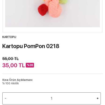
KARTOPU
Kartopu PomPon 0218
55,00
TL
35,00
TL
%36
Kısa Ürün Açıklaması
% 100 Akrilik