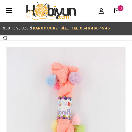
0
950 TL VE ÜZERİ
KARGO ÜCRETSİZ... TEL: 0546 466 45 45
Hemen Alışverişe Başla >