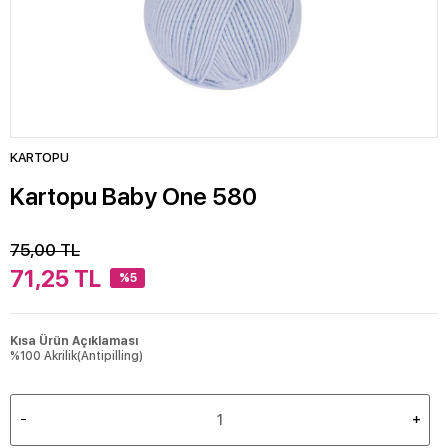
KARTOPU
Kartopu Baby One 580
75,00
TL
71,25
TL
%5
Kısa Ürün Açıklaması
%100 Akrilik(Antipilling)