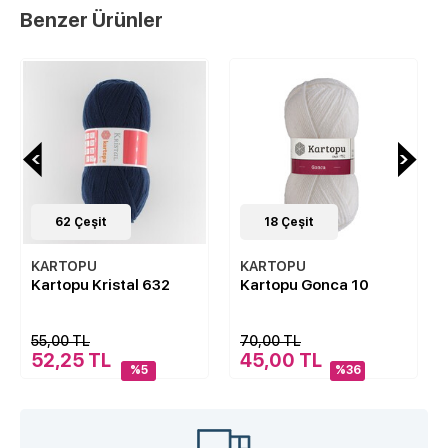
Benzer Ürünler
62
Çeşit
18
Çeşit
KARTOPU
KARTOPU
Kartopu Kristal 632
Kartopu Gonca 10
55,00 TL
70,00 TL
52,25 TL
45,00 TL
%5
%36