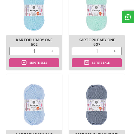
W
h
a
s
p
p
D
e
s
e
H
a
t
t
KARTOPU BABY ONE
KARTOPU BABY ONE
502
507
SEPETE EKLE
SEPETE EKLE