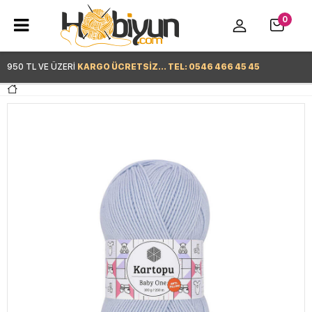
0
950 TL VE ÜZERİ
KARGO ÜCRETSİZ... TEL: 0546 466 45 45
Hemen Alışverişe Başla >