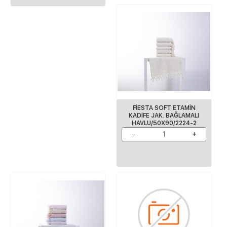
FİESTA SOFT ETAMİN
KADİFE JAK. BAĞLAMALI
HAVLU/50X90/2224-2