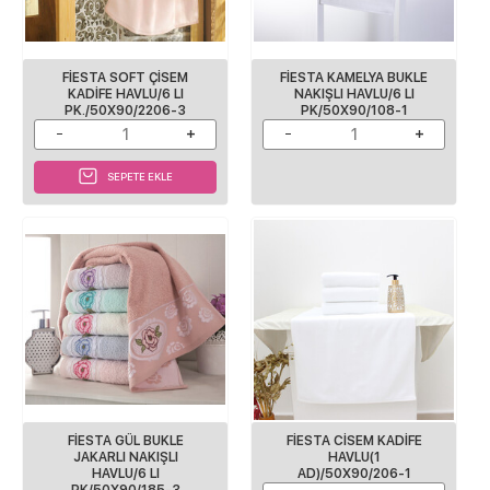
FİESTA SOFT ÇİSEM
FİESTA KAMELYA BUKLE
KADİFE HAVLU/6 LI
NAKIŞLI HAVLU/6 LI
PK./50X90/2206-3
PK/50X90/108-1
SEPETE EKLE
FİESTA GÜL BUKLE
FİESTA CİSEM KADİFE
JAKARLI NAKIŞLI
HAVLU(1
HAVLU/6 LI
AD)/50X90/206-1
PK/50X90/185-3