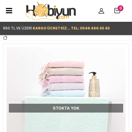
0
950 TL VE ÜZERİ
KARGO ÜCRETSİZ... TEL: 0546 466 45 45
Hemen Alışverişe Başla >
STOKTA YOK