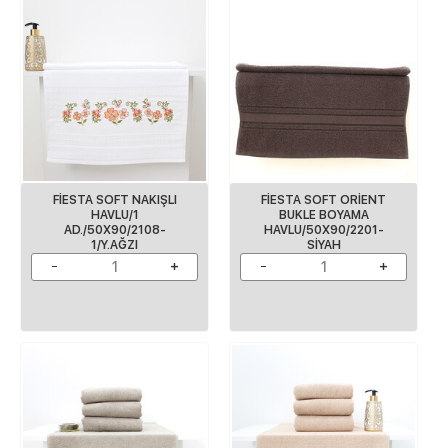
FİESTA SOFT NAKIŞLI
FİESTA SOFT ORİENT
HAVLU/1
BUKLE BOYAMA
AD./50X90/2108-
HAVLU/50X90/2201-
1/Y.AĞZI
SIYAH