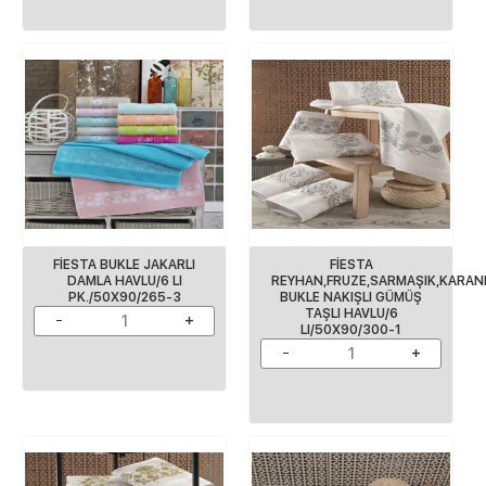
FİESTA BUKLE JAKARLI
FİESTA
DAMLA HAVLU/6 LI
REYHAN,FRUZE,SARMAŞIK,KARANF
PK./50X90/265-3
BUKLE NAKIŞLI GÜMÜŞ
TAŞLI HAVLU/6
LI/50X90/300-1