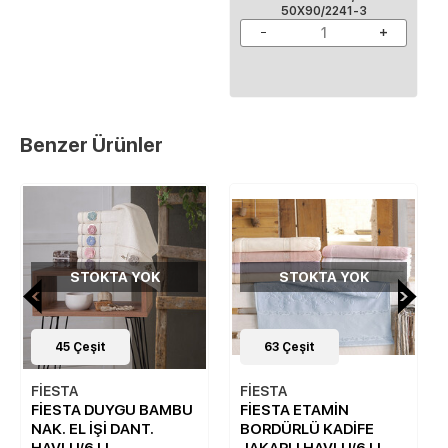
50X90/2241-3
Benzer Ürünler
STOKTA YOK
STOKTA YOK
45
Çeşit
63
Çeşit
FİESTA
FİESTA
FİESTA DUYGU BAMBU
FİESTA ETAMİN
NAK. EL İŞİ DANT.
BORDÜRLÜ KADİFE
HAVLU/6 LI
JAKARLI HAVLU/6 LI