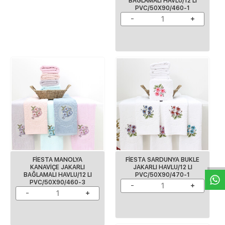
BAĞLAMALI HAVLU/12 LI
PVC/50X90/460-1
W
h
a
s
p
p
D
e
s
e
H
a
t
t
FİESTA MANOLYA
FİESTA SARDUNYA BUKLE
KANAVİÇE JAKARLI
JAKARLI HAVLU/12 LI
BAĞLAMALI HAVLU/12 LI
PVC/50X90/470-1
PVC/50X90/460-3