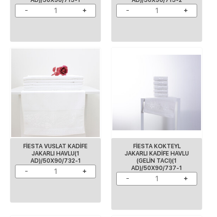
FİESTA VUSLAT KADİFE
FİESTA KOKTEYL
JAKARLI HAVLU(1
JAKARLI KADİFE HAVLU
AD)/50X90/732-1
(GELİN TACI)(1
AD)/50X90/737-1