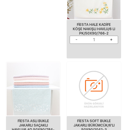
FİESTA HALE KADİFE
KÖŞE NAKIŞLI HAVLU/6 LI
PK/50X90/766-2
FİESTA ASLI BUKLE
FİESTA SOFT BUKLE
JAKARLI SAÇAKLI
JAKARLI BÜRÜMCÜK/6'LI
HAVLU/6 AD 50X90/784-
50X90/2042-3