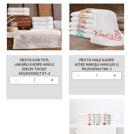
FİESTA KOKTEYL
FİESTA HALE KADİFE
JAKARLI KADİFE HAVLU
KÖŞE NAKIŞLI HAVLU/6 LI
(GELİN TACI)(1
PK/50X90/766-1
AD)/50X90/737-2