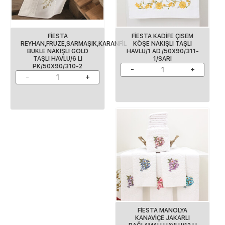
FİESTA
FİESTA KADİFE ÇİSEM
REYHAN,FRUZE,SARMAŞIK,KARANFİL
KÖŞE NAKIŞLI TAŞLI
BUKLE NAKIŞLI GOLD
HAVLU/1 AD./50X90/311-
TAŞLI HAVLU/6 LI
1/SARI
PK/50X90/310-2
FİESTA MANOLYA
KANAVİÇE JAKARLI