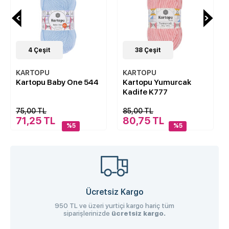
4
Çeşit
38
Çeşit
KARTOPU
KARTOPU
Kartopu Baby One 544
Kartopu Yumurcak
Kadife K777
75,00 TL
85,00 TL
71,25 TL
80,75 TL
%5
%5
Ücretsiz Kargo
950 TL ve üzeri yurtiçi kargo hariç tüm
siparişlerinizde
ücretsiz kargo.