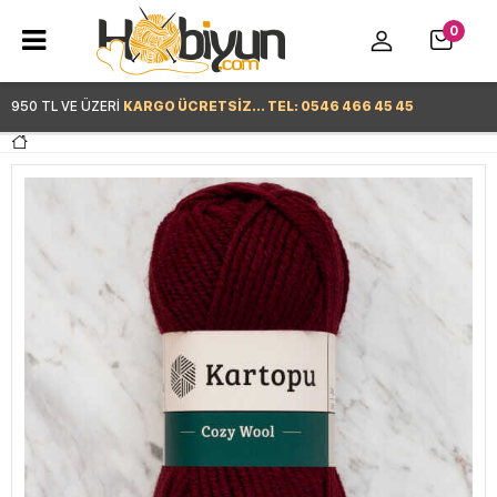
0
950 TL VE ÜZERİ
KARGO ÜCRETSİZ... TEL: 0546 466 45 45
Hemen Alışverişe Başla >