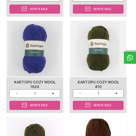
SEPETE EKLE
SEPETE EKLE
W
h
a
s
p
p
D
e
s
e
H
a
t
t
KARTOPU COZY WOOL
KARTOPU COZY WOOL
1624
410
SEPETE EKLE
SEPETE EKLE