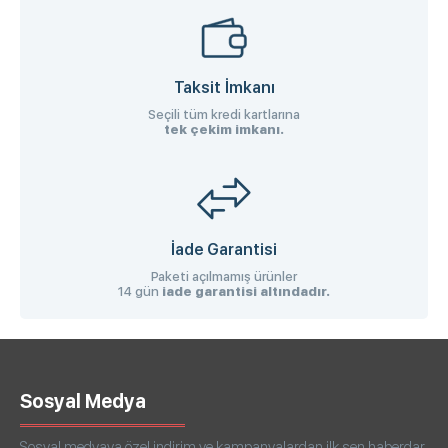
Taksit İmkanı
Seçili tüm kredi kartlarına
tek çekim imkanı.
İade Garantisi
Paketi açılmamış ürünler
14 gün
iade garantisi altındadır.
Sosyal Medya
Sosyal medyaya özel indirim ve kampanyalardan ilk sen haberdar