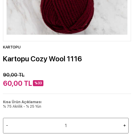
KARTOPU
Kartopu Cozy Wool 1116
90,00
TL
60,00
TL
%33
Kısa Ürün Açıklaması
% 75 Akrilik - % 25 Yün