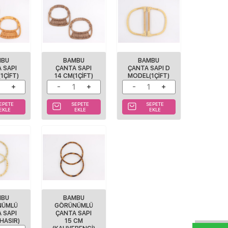
MBU
BAMBU
BAMBU
 SAPI
ÇANTA SAPI
ÇANTA SAPI D
(1ÇIFT)
14 CM(1ÇIFT)
MODEL(1ÇIFT)
EPETE
SEPETE
SEPETE
EKLE
EKLE
EKLE
MBU
BAMBU
NÜMLÜ
GÖRÜNÜMLÜ
 SAPI
ÇANTA SAPI
(HASIR)
15 CM