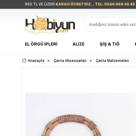
950 TL VE ÜZERİ
KARGO ÜCRETSİZ... TEL: 0546 466 45 45
EL ÖRGÜ İPLERI
ALIZE
ŞIŞ & TIĞ
Anasayfa
>
Çanta Aksesuarları
>
Çanta Malzemeleri