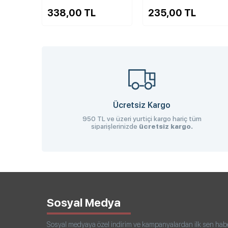
8,00 TL
235,00 TL
120,00 
Ücretsiz Kargo
950 TL ve üzeri yurtiçi kargo hariç tüm
siparişlerinizde
ücretsiz kargo.
Sosyal Medya
Sosyal medyaya özel indirim ve kampanyalardan ilk sen haberd