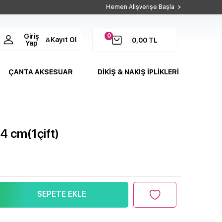
Hemen Alışverişe Başla >
0
Giriş
Kayıt Ol
&
0,00
TL
Yap
ÇANTA AKSESUAR
DİKİŞ & NAKIŞ İPLİKLERİ
4 cm(1çift)
SEPETE EKLE