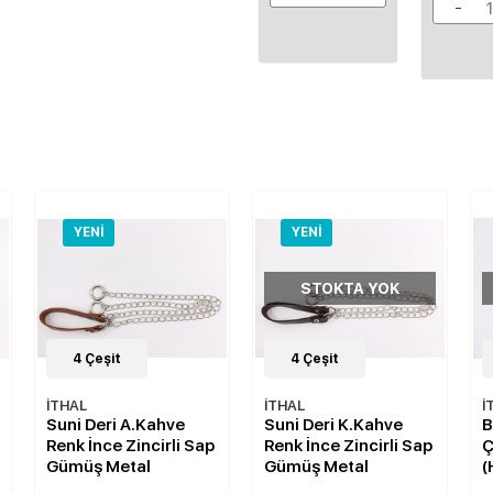
YENI
YENI
STOKTA YOK
STOKTA YOK
4
Çeşit
7
Çeşit
İTHAL
İTHAL
A.Kahve
Suni Deri K.Kahve
Bambu Görünüml
incirli Sap
Renk İnce Zincirli Sap
Çanta Sapı 15 cm
al
Gümüş Metal
(Hasır)