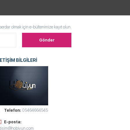
rdar olmak için e-bültenimize kayıt olun.
LETİŞİM BİLGİLERİ
Telefon:
05464664545
E-posta:
etisim@hobiyun.com