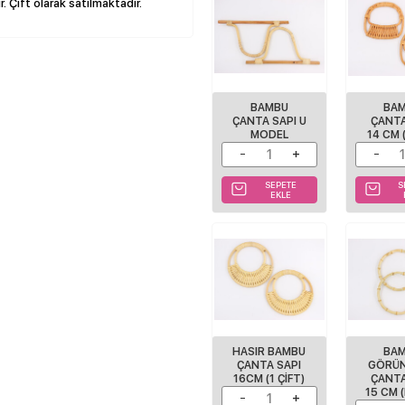
r.
Çift olarak satılmaktadır.
BAMBU
BA
ÇANTA SAPI U
ÇANTA
MODEL
14 CM 
SEPETE
S
EKLE
HASIR BAMBU
BA
ÇANTA SAPI
GÖRÜ
16CM (1 ÇIFT)
ÇANTA
15 CM 