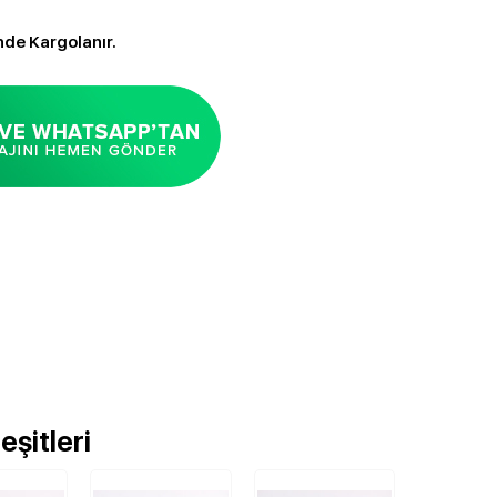
nde Kargolanır.
şitleri