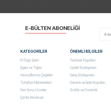
E-BÜLTEN ABONELİĞİ
KATEGORILER
ÖNEMLI BILGILER
El Örgü İpleri
Teslimat Koşulları
Şişler ve Tığlar
Üyelik Sözleşmesi
Havlu/Bornoz Çeşitleri
Satış Sözleşmesi
Tuhafiye Malzemeleri
Garanti ve İade Koşulları
Seri Sonu Ürünler
Gizlilik ve Güvenlik
Çanta Aksesuar