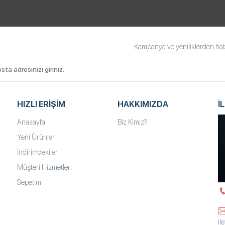
Kampanya ve yeniliklerden habe
HIZLI ERIŞIM
HAKKIMIZDA
İ
Anasayfa
Biz Kimiz?
Yeni Ürünler
İndirimdekiler
Müşteri Hizmetleri
Sepetim
il