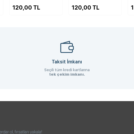
TL
120,00 TL
150,00 TL
Taksit İmkanı
Seçili tüm kredi kartlarına
tek çekim imkanı.
ar ol, fırsatları yakala!