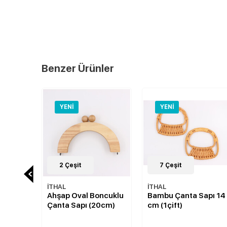
Benzer Ürünler
YENI
YENI
YENI
2
Çeşit
7
Çeşit
4
Çeşit
AL
İTHAL
İTHAL
ap Oval Boncuklu
Bambu Çanta Sapı 14
Suni Deri 
ta Sapı (20cm)
cm (1çift)
Renk İnce Z
Gümüş Met