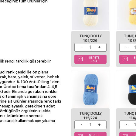
ileceğiniz tüm ürünler için
TUNÇ DOLLY
TUNÇ 
102/226
103
SEPETE
S
k rengi farklılık gösterebilir
EKLE
. Bol renk çeşidi ile ön plana
zak, bere, yelek, süveter , bebek
ygundur. % 100 Anti-Pilling ‘ den
. Üretici firma tarafından 4-4,5
ektedir. Ekranda gözüken renkler
uz ortamın ışık yansımasına göre
lerine ait ürünler arasında renk farkı
hesaplayarak, gerekirse 1 adet
e ördüğünüz örgülerinizi elde
TUNÇ DOLLY
TUNÇ 
yınız. Mümkünse sererek
112/224
114
zun süreli kullanmak için yıkama
SEPETE
S