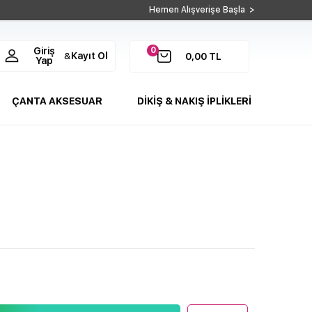
Hemen Alışverişe Başla >
0
Giriş
Kayıt Ol
&
0,00
TL
Yap
ÇANTA AKSESUAR
DİKİŞ & NAKIŞ İPLİKLERİ