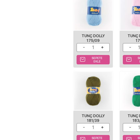
TUNÇ DOLLY
TUNÇ 
175/09
1
SEPETE
S
EKLE
TUNÇ DOLLY
TUNÇ 
181/39
183
SEPETE
S