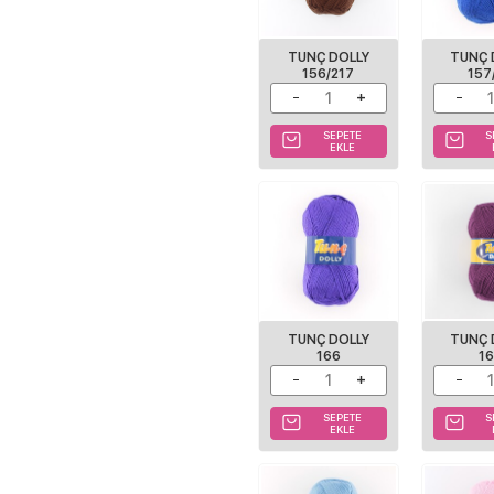
TUNÇ DOLLY
TUNÇ 
156/217
157
SEPETE
S
EKLE
TUNÇ DOLLY
TUNÇ 
166
1
SEPETE
S
EKLE