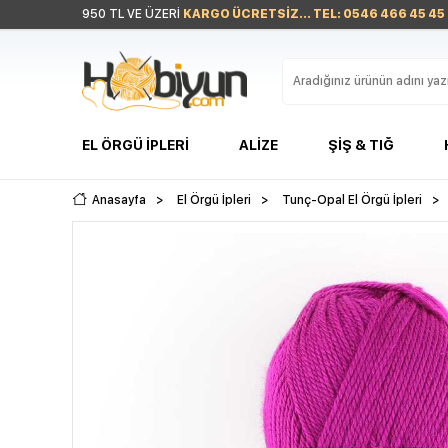
950 TL VE ÜZERİ
KARGO ÜCRETSİZ... TEL: 0546 466 45 45
EL ÖRGÜ İPLERI
ALIZE
ŞIŞ & TIĞ
Anasayfa
>
El Örgü İpleri
>
Tunç-Opal El Örgü İpleri
>