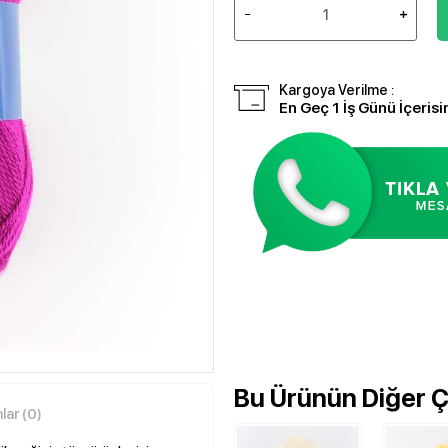
Kargoya Verilme :
En Geç 1 İş Günü İçerisi
Bu Ürünün Diğer Çe
ar (0)