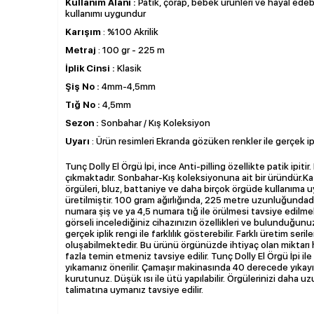
Kullanım Alanı :
Patik, çorap, bebek ürünleri ve hayal edeb
kullanımı uygundur
Karışım
: %100 Akrilik
Metraj
: 100 gr - 225 m
İplik Cinsi :
Klasik
Şiş No :
4mm-4,5mm
Tığ No :
4,5mm
Sezon :
Sonbahar / Kış Koleksiyon
Uyarı
: Ürün resimleri Ekranda gözüken renkler ile gerçek ipli
Tunç Dolly El Örgü İpi, ince Anti-pilling özellikte patik ipitir
çıkmaktadır. Sonbahar-Kış koleksiyonuna ait bir üründür.Ka
örgüleri, bluz, battaniye ve daha birçok örgüde kullanıma u
üretilmiştir. 100 gram ağırlığında, 225 metre uzunluğundadır
numara şiş ve ya 4,5 numara tığ ile örülmesi tavsiye edilm
görseli incelediğiniz cihazınızın özellikleri ve bulunduğun
gerçek iplik rengi ile farklılık gösterebilir. Farklı üretim seri
oluşabilmektedir. Bu ürünü örgünüzde ihtiyaç olan miktarı 
fazla temin etmeniz tavsiye edilir. Tunç Dolly El Örgü İpi il
yıkamanız önerilir. Çamaşır makinasında 40 derecede yıka
kurutunuz. Düşük ısı ile ütü yapılabilir. Örgülerinizi daha u
talimatına uymanız tavsiye edilir.