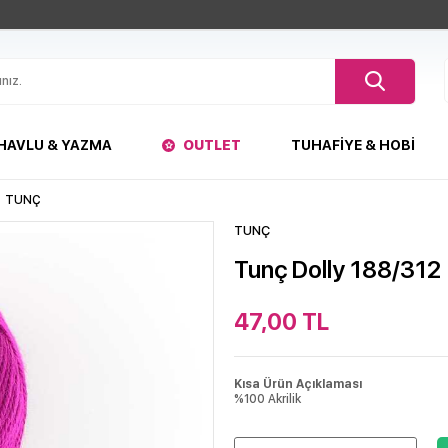
HAVLU & YAZMA
OUTLET
TUHAFIYE & HOBI
TUNÇ
TUNÇ
Tunç Dolly 188/312
47,00
TL
Kısa Ürün Açıklaması
%100 Akrilik