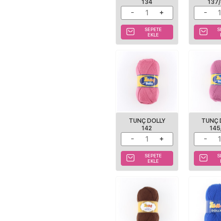
134
137
SEPETE
S
EKLE
TUNÇ DOLLY
TUNÇ 
142
145
SEPETE
S
EKLE