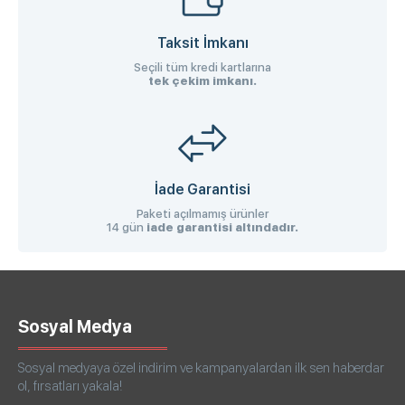
Taksit İmkanı
Seçili tüm kredi kartlarına
tek çekim imkanı.
İade Garantisi
Paketi açılmamış ürünler
14 gün
iade garantisi altındadır.
Sosyal Medya
Sosyal medyaya özel indirim ve kampanyalardan ilk sen haberdar
ol, fırsatları yakala!