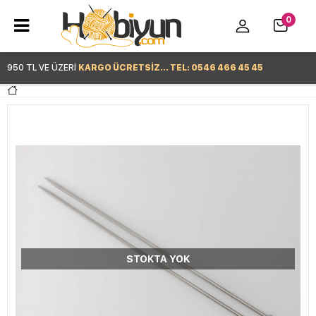
0
950 TL VE ÜZERİ
KARGO ÜCRETSİZ... TEL: 0546 466 45 45
Hemen Alışverişe Başla >
STOKTA YOK