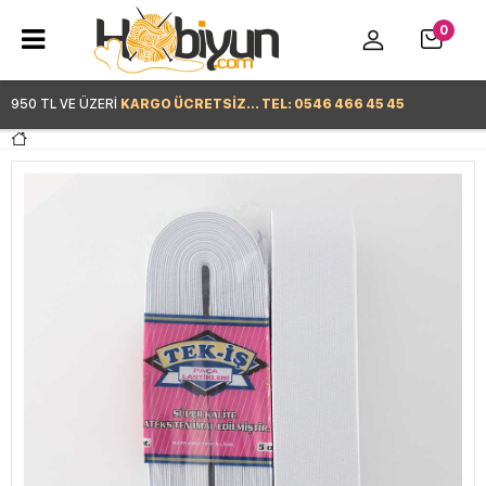
0
950 TL VE ÜZERİ
KARGO ÜCRETSİZ... TEL: 0546 466 45 45
Hemen Alışverişe Başla >