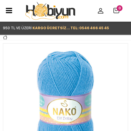
0
950 TL VE ÜZERİ
KARGO ÜCRETSİZ... TEL: 0546 466 45 45
Hemen Alışverişe Başla >