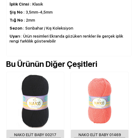
İplik Cinsi
:
Klasik
Şiş No
:
3,5mm-4,5mm
Tığ No
:
2mm
Sezon
:
Sonbahar / Kış Koleksiyon
Uyarı
: Ürün resimleri Ekranda gözüken renkler ile gerçek iplik
rengi farklılık gösterebilir
Bu Ürünün Diğer Çeşitleri
NAKO ELIT BABY 00217
NAKO ELIT BABY 01469