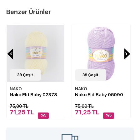
Benzer Ürünler
39
Çeşit
39
Çeşit
NAKO
NAKO
Nako Elit Baby 02378
Nako Elit Baby 05090
75,00 TL
75,00 TL
71,25 TL
71,25 TL
%5
%5