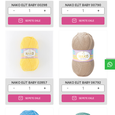
NAKO ELIT BABY 00298
NAKO ELIT BABY 00790
SEPETE EKLE
SEPETE EKLE
W
h
a
s
p
p
D
e
s
e
H
a
t
t
NAKO ELIT BABY 02857
NAKO ELIT BABY 06792
SEPETE EKLE
SEPETE EKLE