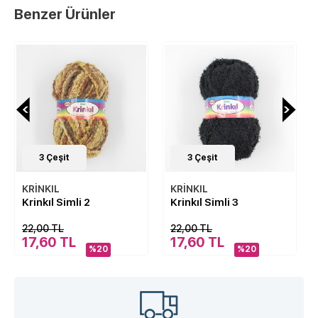
Benzer Ürünler
3
Çeşit
3
Çeşit
KRİNKIL
KRİNKIL
Krinkıl Simli 3
Krinkıl Simli 4
22,00 TL
22,00 TL
17,60 TL
17,60 TL
%20
%20
%20