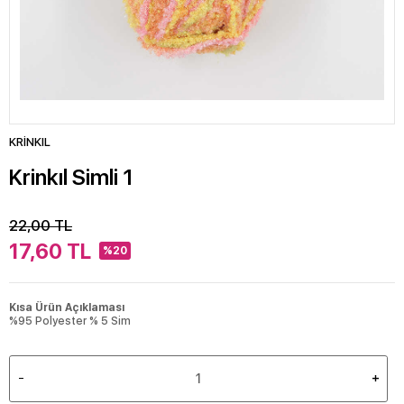
KRİNKIL
Krinkıl Simli 1
22,00
TL
17,60
TL
%20
Kısa Ürün Açıklaması
%95 Polyester % 5 Sim