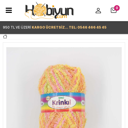
0
950 TL VE ÜZERİ
KARGO ÜCRETSİZ... TEL: 0546 466 45 45
Hemen Alışverişe Başla >