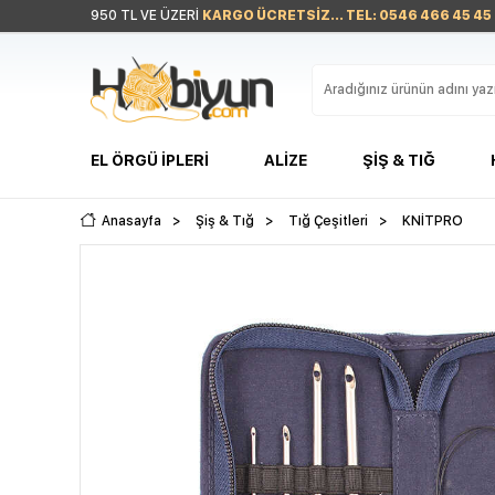
950 TL VE ÜZERİ
KARGO ÜCRETSİZ... TEL: 0546 466 45 45
EL ÖRGÜ İPLERI
ALIZE
ŞIŞ & TIĞ
Anasayfa
>
Şiş & Tığ
>
Tığ Çeşitleri
>
KNİTPRO