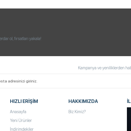
ar ol, fırsatları yakala!
Kampanya ve yeniliklerden habe
HIZLI ERIŞIM
HAKKIMIZDA
İ
Anasayfa
Biz Kimiz?
Yeni Ürünler
İndirimdekiler