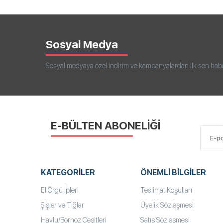
Sosyal Medya
Sosyal medyaya özel indirim ve kampanyalardan ilk sen haberd
E-BÜLTEN ABONELİĞİ
KATEGORILER
ÖNEMLI BILGILER
El Örgü İpleri
Teslimat Koşulları
Şişler ve Tığlar
Üyelik Sözleşmesi
Havlu/Bornoz Çeşitleri
Satış Sözleşmesi