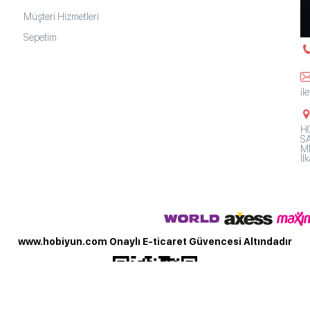
Müşteri Hizmetleri
Sepetim
il
HO
SA
Mh
İ
www.hobiyun.com Onaylı E-ticaret Güvencesi Altındadır