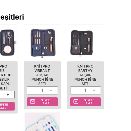
şitleri
TPRO
KNITPRO
KNITPRO
SIS
VIBRANT
EARTHY
ER UCU
AHŞAP
AHŞAP
EBILIR
PUNCH İĞNE
PUNCH IĞNE
 SAPLI
SETI
SETI
SETI
SEPETE
SEPETE
EKLE
EKLE
EPETE
EKLE