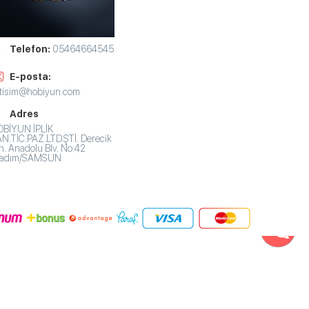
Telefon:
05464664545
E-posta:
etisim@hobiyun.com
Adres
BİYUN İPLİK
N.TİC.PAZ.LTD.ŞTİ. Derecik
. Anadolu Blv. No:42
lkadım/SAMSUN