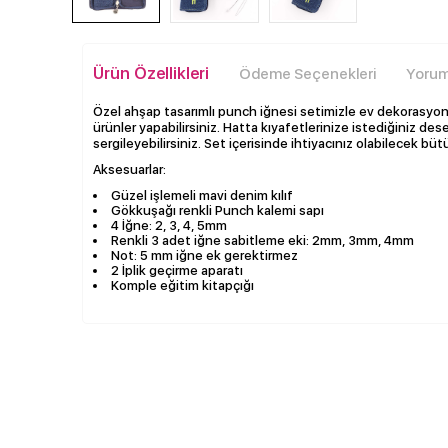
Ürün Özellikleri
Ödeme Seçenekleri
Yoruml
Özel ahşap tasarımlı punch iğnesi setimizle ev dekorasyon 
ürünler yapabilirsiniz. Hatta kıyafetlerinize istediğiniz dese
sergileyebilirsiniz. Set içerisinde ihtiyacınız olabilecek bü
Aksesuarlar:
Güzel işlemeli mavi denim kılıf
Gökkuşağı renkli Punch kalemi sapı
4 İğne: 2, 3, 4, 5mm
Renkli 3 adet iğne sabitleme eki: 2mm, 3mm, 4mm
Not: 5 mm iğne ek gerektirmez
2 İplik geçirme aparatı
Komple eğitim kitapçığı