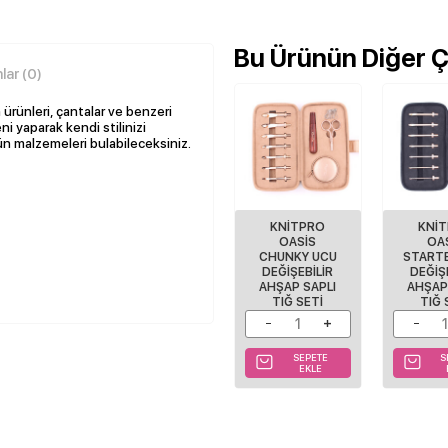
Bu Ürünün Diğer Çe
ar (0)
ürünleri, çantalar ve benzeri
ni yaparak kendi stilinizi
tün malzemeleri bulabileceksiniz.
KNITPRO
KNI
OASIS
OA
CHUNKY UCU
START
DEĞIŞEBILIR
DEĞIŞ
AHŞAP SAPLI
AHŞAP
TIĞ SETI
TIĞ 
SEPETE
S
EKLE