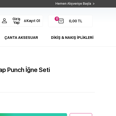
Hemen Alışverişe Başla >
0
Giriş
Kayıt Ol
&
0,00
TL
Yap
ÇANTA AKSESUAR
DİKİŞ & NAKIŞ İPLİKLERİ
ap Punch İğne Seti