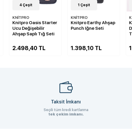
4
Çeşit
1
Çeşit
KNİTPRO
KNİTPRO
K
Knitpro Oasis Starter
Knitpro Earthy Ahşap
K
Ucu Değişebilir
Punch Iğne Seti
D
Ahşap Saplı Tığ Seti
T
2.498,40 TL
1.398,10 TL
Taksit İmkanı
Seçili tüm kredi kartlarına
tek çekim imkanı.