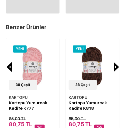
Benzer Ürünler
YENI
YENI
38
Çeşit
38
Çeşit
KARTOPU
KARTOPU
Kartopu Yumurcak
Kartopu Yumurcak
Kadife K777
Kadife K818
85,00 TL
85,00 TL
80,75 TL
80,75 TL
%5
%5