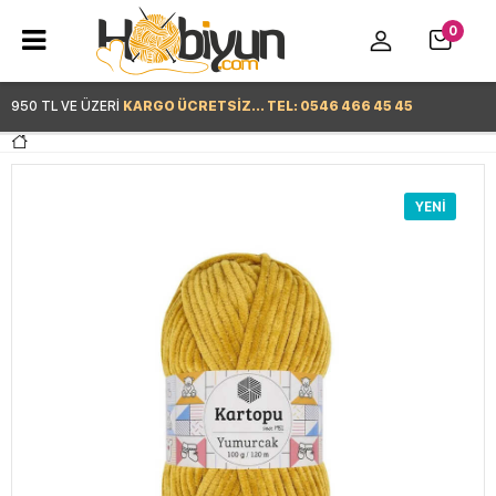
0
950 TL VE ÜZERİ
KARGO ÜCRETSİZ... TEL: 0546 466 45 45
Hemen Alışverişe Başla >
YENI