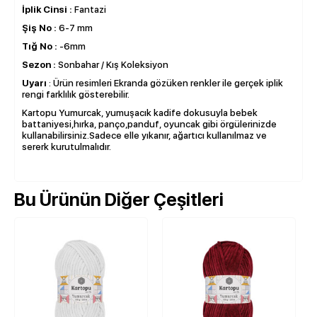
İplik Cinsi :
Fantazi
Şiş No :
6-7 mm
Tığ No :
-6mm
Sezon :
Sonbahar / Kış Koleksiyon
Uyarı
: Ürün resimleri Ekranda gözüken renkler ile gerçek iplik
rengi farklılık gösterebilir.
Kartopu Yumurcak, yumuşacık kadife dokusuyla bebek
battaniyesi,hırka, panço,panduf, oyuncak gibi örgülerinizde
kullanabilirsiniz.Sadece elle yıkanır, ağartıcı kullanılmaz ve
sererk kurutulmalıdır.
Bu Ürünün Diğer Çeşitleri