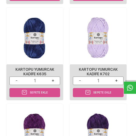
W
h
a
s
p
p
D
e
s
e
H
a
t
t
KARTOPU YUMURCAK
KARTOPU YUMURCAK
KADIFE K635
KADIFE K702
SEPETE EKLE
SEPETE EKLE