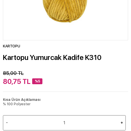
KARTOPU
Kartopu Yumurcak Kadife K310
85,00
TL
80,75
TL
%5
Kısa Ürün Açıklaması
% 100 Polyester