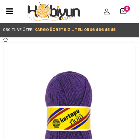
0
950 TL VE ÜZERİ
KARGO ÜCRETSİZ... TEL: 0546 466 45 45
Hemen Alışverişe Başla >