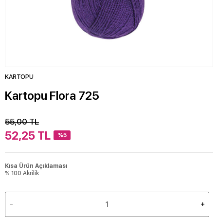
KARTOPU
Kartopu Flora 725
55,00
TL
52,25
TL
%5
Kısa Ürün Açıklaması
% 100 Akrilik