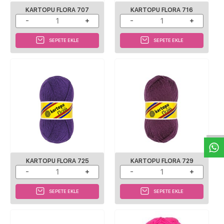
KARTOPU FLORA 707
KARTOPU FLORA 716
SEPETE EKLE
SEPETE EKLE
W
h
a
s
p
p
D
e
s
e
H
a
t
t
KARTOPU FLORA 725
KARTOPU FLORA 729
SEPETE EKLE
SEPETE EKLE