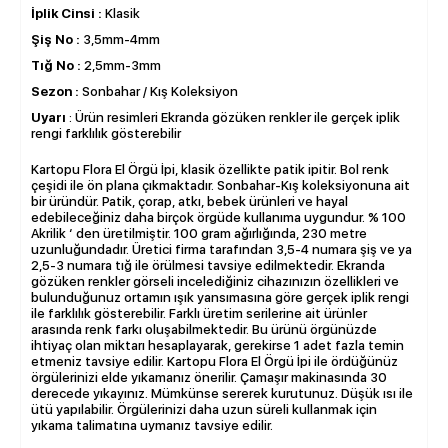
İplik Cinsi :
Klasik
Şiş No :
3,5mm-4mm
Tığ No :
2,5mm-3mm
Sezon :
Sonbahar / Kış Koleksiyon
Uyarı
: Ürün resimleri Ekranda gözüken renkler ile gerçek iplik
rengi farklılık gösterebilir
Kartopu Flora El Örgü İpi, klasik özellikte patik ipitir. Bol renk
çeşidi ile ön plana çıkmaktadır. Sonbahar-Kış koleksiyonuna ait
bir üründür. Patik, çorap, atkı, bebek ürünleri ve hayal
edebileceğiniz daha birçok örgüde kullanıma uygundur. % 100
Akrilik ‘ den üretilmiştir. 100 gram ağırlığında, 230 metre
uzunluğundadır. Üretici firma tarafından 3,5-4 numara şiş ve ya
2,5-3 numara tığ ile örülmesi tavsiye edilmektedir. Ekranda
gözüken renkler görseli incelediğiniz cihazınızın özellikleri ve
bulunduğunuz ortamın ışık yansımasına göre gerçek iplik rengi
ile farklılık gösterebilir. Farklı üretim serilerine ait ürünler
arasında renk farkı oluşabilmektedir. Bu ürünü örgünüzde
ihtiyaç olan miktarı hesaplayarak, gerekirse 1 adet fazla temin
etmeniz tavsiye edilir. Kartopu Flora El Örgü İpi ile ördüğünüz
örgülerinizi elde yıkamanız önerilir. Çamaşır makinasında 30
derecede yıkayınız. Mümkünse sererek kurutunuz. Düşük ısı ile
ütü yapılabilir. Örgülerinizi daha uzun süreli kullanmak için
yıkama talimatına uymanız tavsiye edilir.