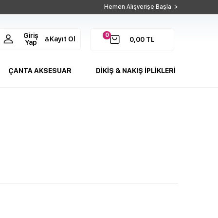
Hemen Alışverişe Başla >
0
Giriş
Kayıt Ol
&
0,00
TL
Yap
ÇANTA AKSESUAR
DİKİŞ & NAKIŞ İPLİKLERİ