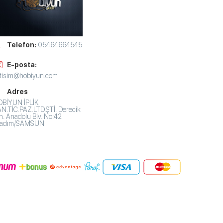
Telefon:
05464664545
E-posta:
etisim@hobiyun.com
Adres
BİYUN İPLİK
N.TİC.PAZ.LTD.ŞTİ. Derecik
. Anadolu Blv. No:42
lkadım/SAMSUN