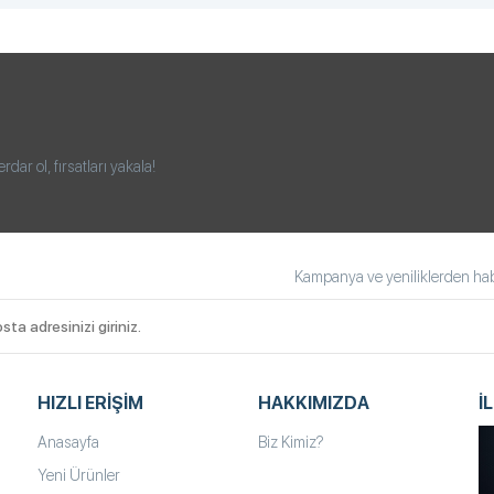
ar ol, fırsatları yakala!
Kampanya ve yeniliklerden habe
HIZLI ERIŞIM
HAKKIMIZDA
İ
Anasayfa
Biz Kimiz?
Yeni Ürünler