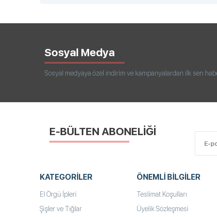
Sosyal Medya
Sosyal medyaya özel indirim ve kampanyalardan ilk sen haberd
E-BÜLTEN ABONELİĞİ
KATEGORILER
ÖNEMLI BILGILER
El Örgü İpleri
Teslimat Koşulları
Şişler ve Tığlar
Üyelik Sözleşmesi