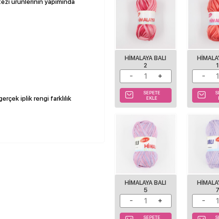
ntezi ürünlerinin yapımında
HIMALAYA BALI
HIMALA
2
SEPETE
S
rçek iplik rengi farklılık
EKLE
HIMALAYA BALI
HIMALA
5
SEPETE
S