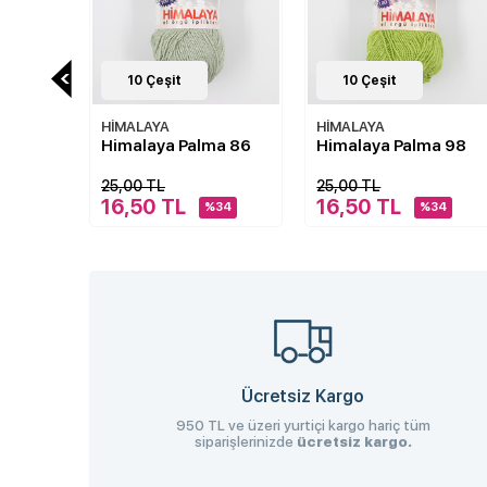
10
Çeşit
6
Çeşit
HİMALAYA
HİMALAYA
ma 86
Himalaya Palma 98
Himalaya Simba 954
25,00 TL
110,00 TL
16,50 TL
64,99 TL
34
%34
%41
Ücretsiz Kargo
950 TL ve üzeri yurtiçi kargo hariç tüm
siparişlerinizde
ücretsiz kargo.