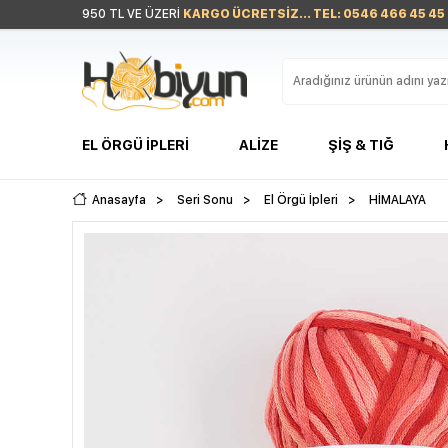
950 TL VE ÜZERİ
KARGO ÜCRETSİZ... TEL: 0546 466 45 45
EL ÖRGÜ İPLERI
ALIZE
ŞIŞ & TIĞ
Anasayfa
>
Seri Sonu
>
El Örgü İpleri
>
HİMALAYA