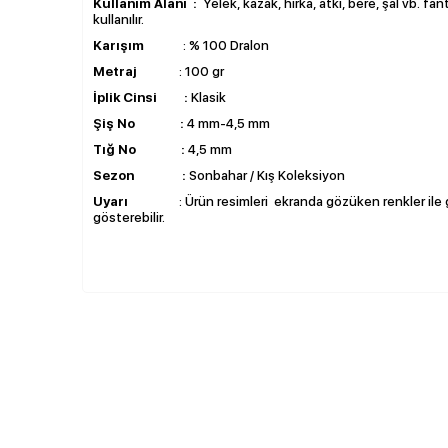
Kullanım Alanı :
Yelek, kazak, hırka, atkı, bere, şal vb. fa
kullanılır.
Karışım
: % 100 Dralon
Metraj
: 100 gr
İplik Cinsi :
Klasik
Şiş No :
4 mm-4,5 mm
Tığ No :
4,5 mm
Sezon :
Sonbahar / Kış Koleksiyon
Uyarı
: Ürün resimleri ekranda gözüken renkler ile ge
gösterebilir.