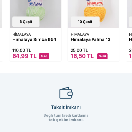
10
Çeşit
3
Çeşit
HİMALAYA
HİMALAYA
H
Himalaya Palma 13
Himalaya Gloria 4
H
25,00 TL
22,00 TL
2
16,50 TL
13,19 TL
1
%34
%40
Taksit İmkanı
Seçili tüm kredi kartlarına
tek çekim imkanı.