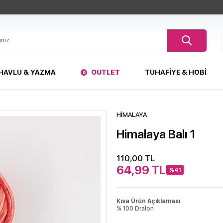
HAVLU & YAZMA
OUTLET
TUHAFIYE & HOBI
HİMALAYA
Himalaya Balı 1
110,00
TL
64,99
TL
%41
Kısa Ürün Açıklaması
% 100 Dralon