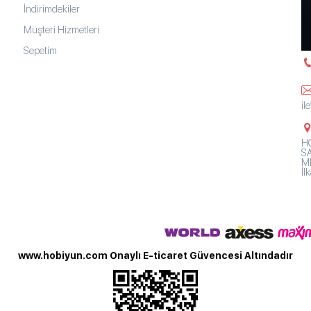
İndirimdekiler
Müşteri Hizmetleri
Sepetim
il
HO
SA
Mh
İ
www.hobiyun.com Onaylı E-ticaret Güvencesi Altındadır