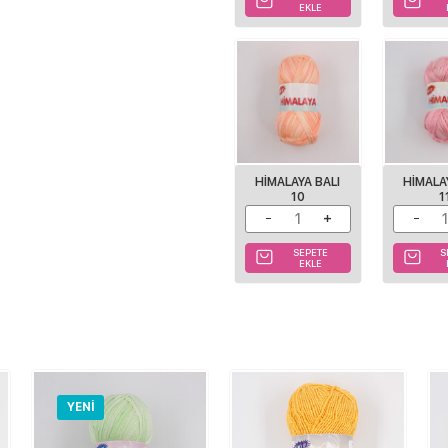
EKLE
HIMALAYA BALI
HIMALA
10
1
SEPETE
S
EKLE