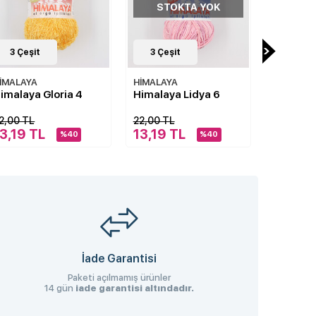
STOKTA YOK
STOKTA YOK
STO
3
Çeşit
3
Çeşit
2
Çeşi
İMALAYA
HİMALAYA
HİMALAY
imalaya Lidya 6
Himalaya Gloria 2
Himalay
2,00 TL
22,00 TL
25,00 TL
3,19 TL
13,19 TL
16,50 
%40
%40
İade Garantisi
Paketi açılmamış ürünler
14 gün
iade garantisi altındadır.