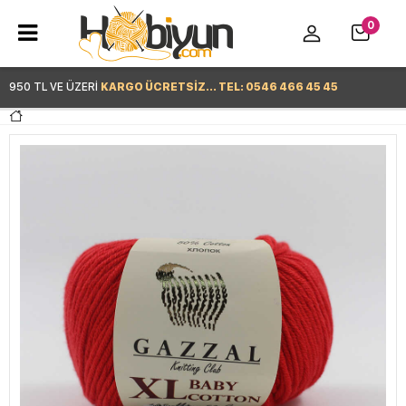
0
950 TL VE ÜZERİ
KARGO ÜCRETSİZ... TEL: 0546 466 45 45
Hemen Alışverişe Başla >