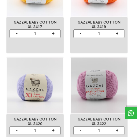
GAZZAL BABY COTTON
GAZZAL BABY COTTON
XL 3417
XL 3419
W
h
a
s
p
p
D
e
s
e
H
a
t
t
GAZZAL BABY COTTON
GAZZAL BABY COTTON
XL 3420
XL 3422