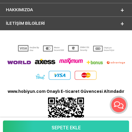
HAKKIMIZDA
İLETİŞİM BİLGİLERİ
www.hobiyun.com Onaylı E-ticaret Güvencesi Altındadır
SEPETE EKLE