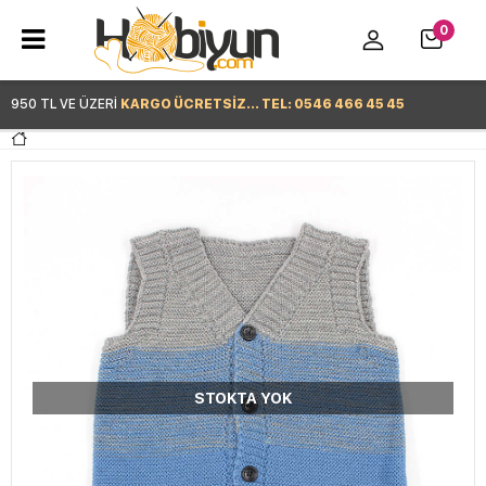
0
950 TL VE ÜZERİ
KARGO ÜCRETSİZ... TEL: 0546 466 45 45
Hemen Alışverişe Başla >
STOKTA YOK