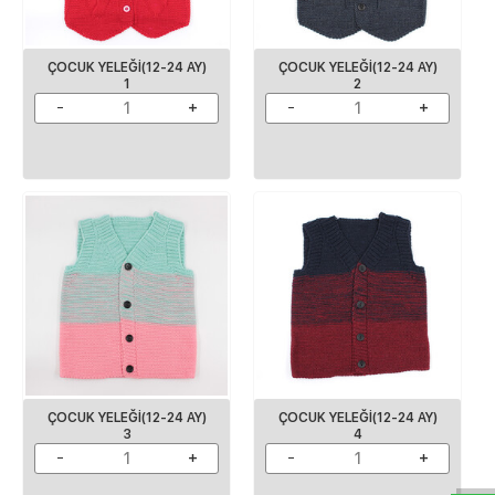
ÇOCUK YELEĞI(12-24 AY)
ÇOCUK YELEĞI(12-24 AY)
1
2
ÇOCUK YELEĞI(12-24 AY)
ÇOCUK YELEĞI(12-24 AY)
W
h
a
s
p
p
D
e
s
e
H
a
t
t
3
4