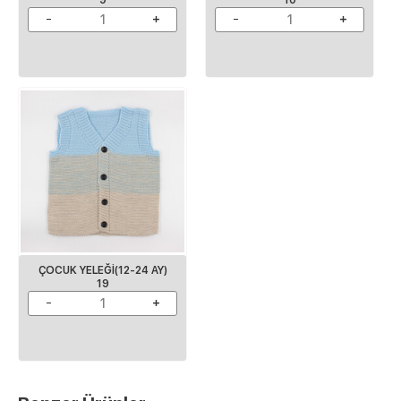
ÇOCUK YELEĞI(12-24 AY)
19