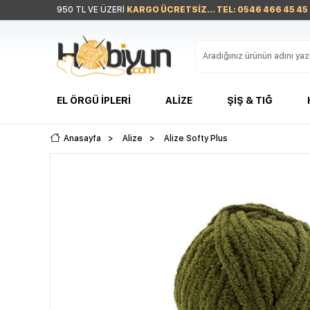
950 TL VE ÜZERİ
KARGO ÜCRETSİZ... TEL: 0546 466 45 45
EL ÖRGÜ İPLERI
ALIZE
ŞIŞ & TIĞ
Anasayfa
>
Alize
>
Alize Softy Plus