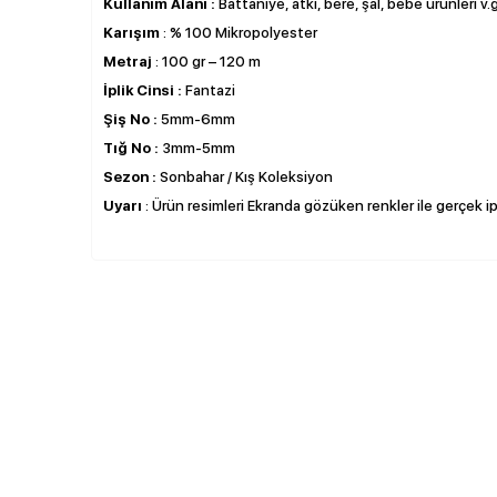
Kullanım Alanı :
Battaniye, atkı, bere, şal, bebe ürünleri v.g
Karışım
: % 100 Mikropolyester
Metraj
: 100 gr – 120 m
İplik Cinsi :
Fantazi
Şiş No :
5mm-6mm
Tığ No :
3mm-5mm
Sezon :
Sonbahar / Kış Koleksiyon
Uyarı
: Ürün resimleri Ekranda gözüken renkler ile gerçek ipli