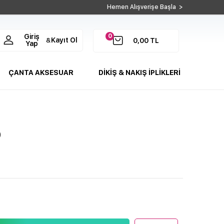
Hemen Alışverişe Başla >
0
Giriş
Kayıt Ol
&
0,00
TL
Yap
ÇANTA AKSESUAR
DİKİŞ & NAKIŞ İPLİKLERİ
0