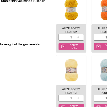
 ürünlerinin yapımında kullanılır.
ALIZE SOFTY
ALIZE
PLUS 02
PLU
k rengi farklılık gösterebilir.
SEPETE
S
EKLE
ALİZE SOFTY
ALİZE
PLUS 13
PLU
SEPETE
S