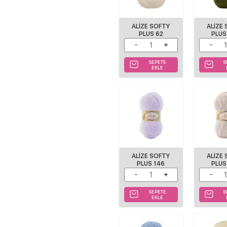
ALİZE SOFTY
ALIZE
PLUS 62
PLUS
SEPETE
S
EKLE
ALIZE SOFTY
ALIZE
PLUS 146
PLUS
SEPETE
S
EKLE