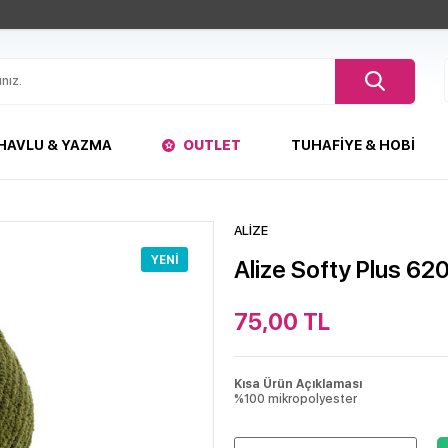
HAVLU & YAZMA
OUTLET
TUHAFIYE & HOBI
ALİZE
YENI
Alize Softy Plus 62
75,00
TL
Kısa Ürün Açıklaması
%100 mikropolyester