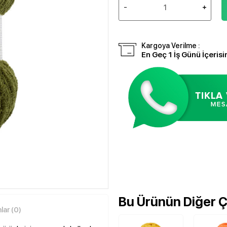
Kargoya Verilme :
En Geç 1 İş Günü İçerisi
Bu Ürünün Diğer Çe
ar (0)