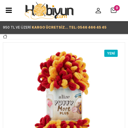
0
950 TL VE ÜZERİ
KARGO ÜCRETSİZ... TEL: 0546 466 45 45
Hemen Alışverişe Başla >
YENI