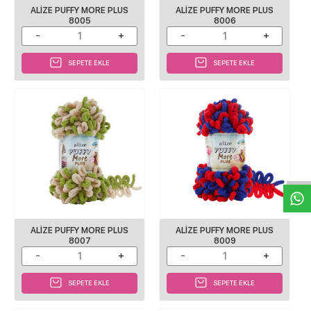
ALIZE PUFFY MORE PLUS
ALIZE PUFFY MORE PLUS
8005
8006
SEPETE EKLE
SEPETE EKLE
W
h
a
s
p
p
D
e
s
e
H
a
t
t
ALIZE PUFFY MORE PLUS
ALIZE PUFFY MORE PLUS
8007
8009
SEPETE EKLE
SEPETE EKLE