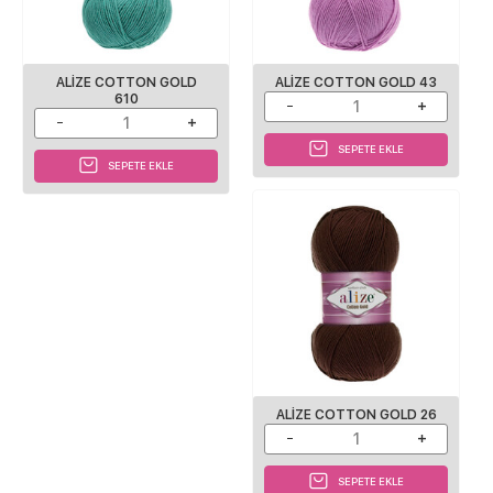
ALIZE COTTON GOLD
ALIZE COTTON GOLD 43
610
SEPETE EKLE
SEPETE EKLE
ALIZE COTTON GOLD 26
SEPETE EKLE