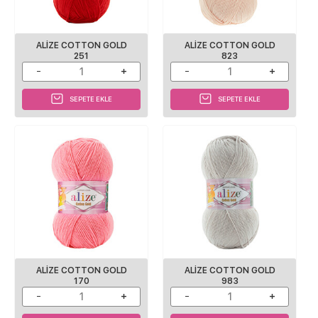
ALIZE COTTON GOLD
ALIZE COTTON GOLD
251
823
SEPETE EKLE
SEPETE EKLE
ALIZE COTTON GOLD
ALIZE COTTON GOLD
170
983