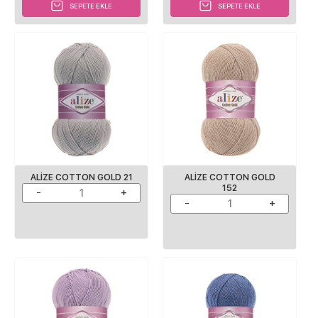
SEPETE EKLE
SEPETE EKLE
ALIZE COTTON GOLD 21
ALIZE COTTON GOLD
152