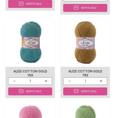
SEPETE EKLE
SEPETE EKLE
ALIZE COTTON GOLD
ALIZE COTTON GOLD
156
782
SEPETE EKLE
SEPETE EKLE