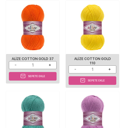
ALIZE COTTON GOLD 37
ALIZE COTTON GOLD
110
SEPETE EKLE
SEPETE EKLE