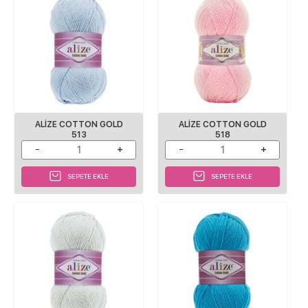
ALIZE COTTON GOLD
ALIZE COTTON GOLD
513
518
SEPETE EKLE
SEPETE EKLE