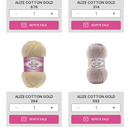
ALIZE COTTON GOLD
ALIZE COTTON GOLD
676
314
SEPETE EKLE
SEPETE EKLE
ALIZE COTTON GOLD
ALIZE COTTON GOLD
394
592
SEPETE EKLE
SEPETE EKLE