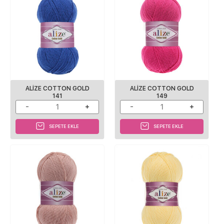
ALIZE COTTON GOLD
ALIZE COTTON GOLD
141
149
SEPETE EKLE
SEPETE EKLE