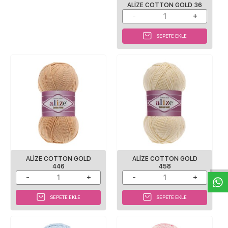
ALIZE COTTON GOLD 36
SEPETE EKLE
W
h
a
s
p
p
D
e
s
e
H
a
t
t
ALIZE COTTON GOLD
ALIZE COTTON GOLD
446
458
SEPETE EKLE
SEPETE EKLE