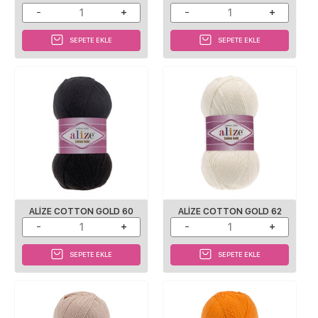
SEPETE EKLE
SEPETE EKLE
ALIZE COTTON GOLD 60
ALIZE COTTON GOLD 62
SEPETE EKLE
SEPETE EKLE