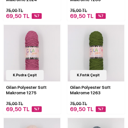
75,00 TL
75,00 TL
69,50 TL
69,50 TL
%7
%7
30
K.Pudra Çeşit
Çeşit
30
K.Fıstık Çeşit
Çeşit
Gilan Polyester Soft
Gilan Polyester Soft
Makrome 1275
Makrome 1263
75,00 TL
75,00 TL
69,50 TL
69,50 TL
%7
%7