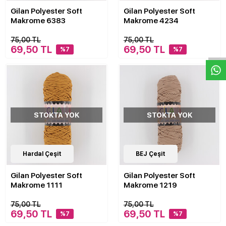
Gilan Polyester Soft
Gilan Polyester Soft
Makrome 6383
Makrome 4234
W
h
a
s
p
p
D
e
s
e
H
a
t
t
75,00 TL
75,00 TL
69,50 TL
69,50 TL
%7
%7
STOKTA YOK
STOKTA YOK
30
Hardal Çeşit
Çeşit
30
BEJ Çeşit
Çeşit
Gilan Polyester Soft
Gilan Polyester Soft
Makrome 1111
Makrome 1219
75,00 TL
75,00 TL
69,50 TL
69,50 TL
%7
%7