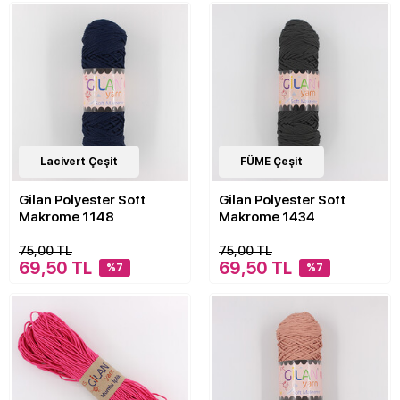
30
Lacivert Çeşit
Çeşit
30
FÜME Çeşit
Çeşit
Gilan Polyester Soft
Gilan Polyester Soft
Makrome 1148
Makrome 1434
75,00 TL
75,00 TL
69,50 TL
69,50 TL
%7
%7