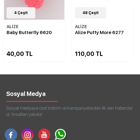
4
Çeşit
48
Çeşit
ALİZE
ALİZE
Baby Butterfly 6620
Alize Puffy More 6277
40,00 TL
110,00 TL
Sosyal Medya
Sosyal medyaya özel indirim ve kampanyalardan ilk sen haberdar
ol, fırsatları yakala!