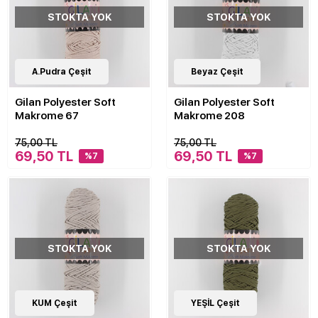
STOKTA YOK
STOKTA YOK
30
A.Pudra Çeşit
Çeşit
30
Beyaz Çeşit
Çeşit
Gilan Polyester Soft
Gilan Polyester Soft
Makrome 67
Makrome 208
75,00 TL
75,00 TL
69,50 TL
69,50 TL
%7
%7
STOKTA YOK
STOKTA YOK
30
KUM Çeşit
Çeşit
30
YEŞİL Çeşit
Çeşit