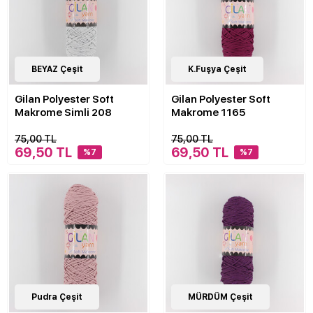
4
BEYAZ Çeşit
Çeşit
30
K.Fuşya Çeşit
Çeşit
Gilan Polyester Soft
Gilan Polyester Soft
Makrome Simli 208
Makrome 1165
75,00 TL
75,00 TL
69,50 TL
69,50 TL
%7
%7
30
Pudra Çeşit
Çeşit
4
MÜRDÜM Çeşit
Çeşit