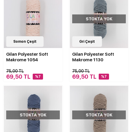
STOKTA YOK
30
Somon Çeşit
Çeşit
30
Gri Çeşit
Çeşit
Gilan Polyester Soft
Gilan Polyester Soft
Makrome 1054
Makrome 1130
75,00 TL
75,00 TL
69,50 TL
69,50 TL
%7
%7
STOKTA YOK
STOKTA YOK