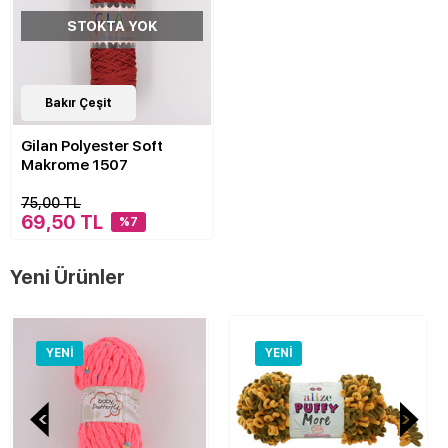
STOKTA YOK
30
Bakır Çeşit
Çeşit
Gilan Polyester Soft
Makrome 1507
75,00 TL
69,50 TL
%7
Yeni Ürünler
YENI
YENI