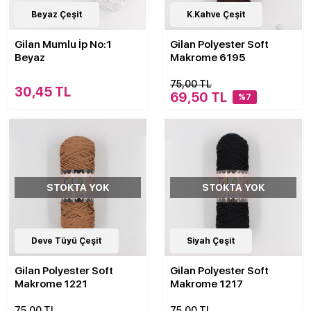
Beyaz Çeşit
30
K.Kahve Çeşit
Çeşit
Gilan Mumlu İp No:1
Gilan Polyester Soft
Beyaz
Makrome 6195
75,00 TL
30,45 TL
69,50 TL
%7
STOKTA YOK
STOKTA YOK
30
Deve Tüyü Çeşit
Çeşit
30
Siyah Çeşit
Çeşit
Gilan Polyester Soft
Gilan Polyester Soft
Makrome 1221
Makrome 1217
75,00 TL
75,00 TL