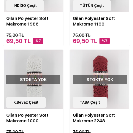
30
İNDİGO Çeşit
Çeşit
30
TÜTÜN Çeşit
Çeşit
Gilan Polyester Soft
Gilan Polyester Soft
Makrome 1986
Makrome 1199
75,00 TL
75,00 TL
69,50 TL
69,50 TL
%7
%7
STOKTA YOK
STOKTA YOK
30
K.Beyaz Çeşit
Çeşit
30
TABA Çeşit
Çeşit
Gilan Polyester Soft
Gilan Polyester Soft
Makrome 1000
Makrome 2248
75,00 TL
75,00 TL