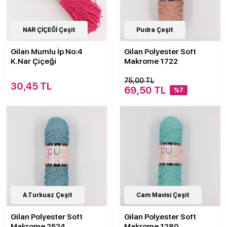
NAR ÇİÇEĞİ Çeşit
30
Pudra Çeşit
Çeşit
Gilan Mumlu İp No:4
Gilan Polyester Soft
K.Nar Çiçeği
Makrome 1722
75,00 TL
30,45 TL
69,50 TL
%7
30
A.Turkuaz Çeşit
Çeşit
30
Cam Mavisi Çeşit
Çeşit
Gilan Polyester Soft
Gilan Polyester Soft
Makrome 2524
Makrome 1280