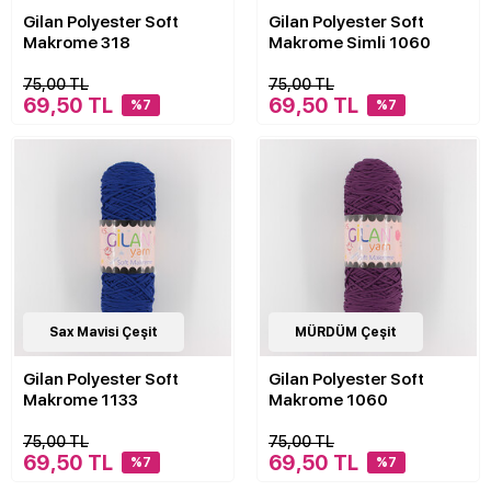
Gilan Polyester Soft
Gilan Polyester Soft
Makrome 318
Makrome Simli 1060
75,00 TL
75,00 TL
69,50 TL
69,50 TL
%7
%7
30
Sax Mavisi Çeşit
Çeşit
30
MÜRDÜM Çeşit
Çeşit
Gilan Polyester Soft
Gilan Polyester Soft
Makrome 1133
Makrome 1060
75,00 TL
75,00 TL
69,50 TL
69,50 TL
%7
%7