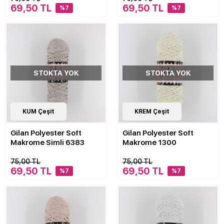
69,50 TL
69,50 TL
%7
%7
STOKTA YOK
STOKTA YOK
4
KUM Çeşit
Çeşit
30
KREM Çeşit
Çeşit
Gilan Polyester Soft
Gilan Polyester Soft
Makrome Simli 6383
Makrome 1300
75,00 TL
75,00 TL
69,50 TL
69,50 TL
%7
%7