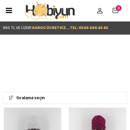
0
950 TL VE ÜZERİ
KARGO ÜCRETSİZ... TEL: 0546 466 45 45
Hemen Alışverişe Başla >
Sıralama seçin