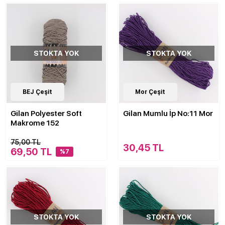
STOKTA YOK
STOKTA YOK
30
BEJ Çeşit
Çeşit
Mor Çeşit
Gilan Polyester Soft
Gilan Mumlu İp No:11 Mor
Makrome 152
75,00 TL
30,45 TL
69,50 TL
%7
STOKTA YOK
STOKTA YOK