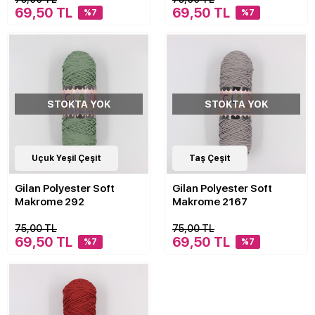
69,50 TL
69,50 TL
%7
%7
STOKTA YOK
STOKTA YOK
30
Uçuk Yeşil Çeşit
Çeşit
30
Taş Çeşit
Çeşit
Gilan Polyester Soft
Gilan Polyester Soft
Makrome 292
Makrome 2167
75,00 TL
75,00 TL
69,50 TL
69,50 TL
%7
%7