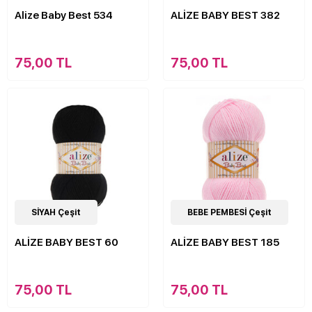
Alize Baby Best 534
ALİZE BABY BEST 382
75,00 TL
75,00 TL
63
SİYAH Çeşit
Çeşit
63
BEBE PEMBESİ Çeşit
Çeşit
ALİZE BABY BEST 60
ALİZE BABY BEST 185
75,00 TL
75,00 TL