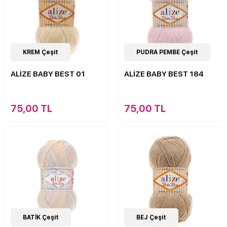
63
KREM Çeşit
Çeşit
63
PUDRA PEMBE Çeşit
Çeşit
ALİZE BABY BEST 01
ALİZE BABY BEST 184
75,00 TL
75,00 TL
22
BATİK Çeşit
Çeşit
63
BEJ Çeşit
Çeşit