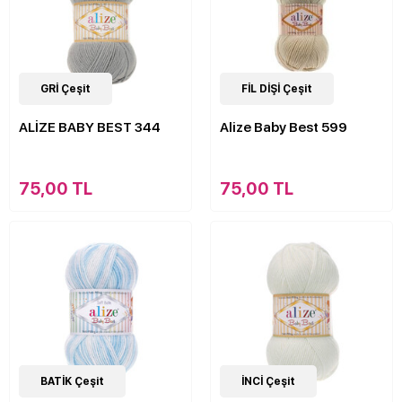
63
GRİ Çeşit
Çeşit
63
FİL DİŞİ Çeşit
Çeşit
ALİZE BABY BEST 344
Alize Baby Best 599
75,00 TL
75,00 TL
22
BATİK Çeşit
Çeşit
63
İNCİ Çeşit
Çeşit