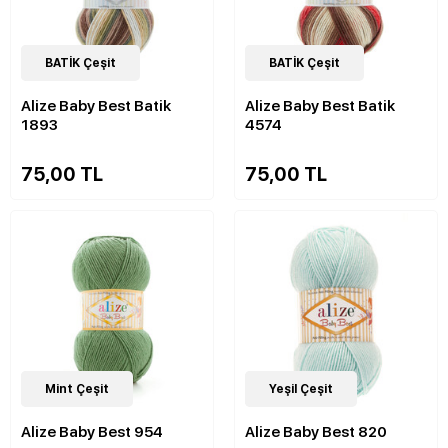
28
BATİK Çeşit
Çeşit
26
BATİK Çeşit
Çeşit
Alize Baby Best Batik
Alize Baby Best Batik
1893
4574
75,00 TL
75,00 TL
63
Mint Çeşit
Çeşit
63
Yeşil Çeşit
Çeşit
Alize Baby Best 954
Alize Baby Best 820