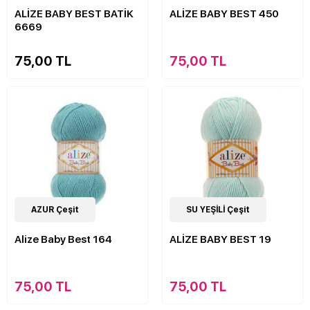
ALİZE BABY BEST BATİK
ALİZE BABY BEST 450
6669
75,00 TL
75,00 TL
63
AZUR Çeşit
Çeşit
63
SU YEŞİLİ Çeşit
Çeşit
Alize Baby Best 164
ALİZE BABY BEST 19
75,00 TL
75,00 TL