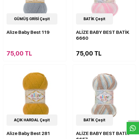
63
GÜMÜŞ GRİSİ Çeşit
Çeşit
22
BATİK Çeşit
Çeşit
Alize Baby Best 119
ALİZE BABY BEST BATİK
6660
75,00 TL
75,00 TL
W
h
a
s
p
p
D
e
s
e
H
a
t
t
63
AÇIK HARDAL Çeşit
Çeşit
22
BATİK Çeşit
Çeşit
Alize Baby Best 281
ALİZE BABY BEST BATİK