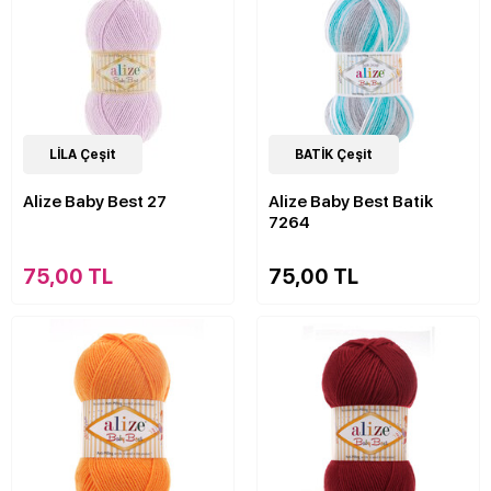
63
LİLA Çeşit
Çeşit
22
BATİK Çeşit
Çeşit
Alize Baby Best 27
Alize Baby Best Batik
7264
75,00 TL
75,00 TL