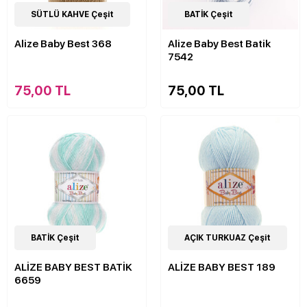
63
SÜTLÜ KAHVE Çeşit
Çeşit
22
BATİK Çeşit
Çeşit
Alize Baby Best 368
Alize Baby Best Batik
7542
75,00 TL
75,00 TL
22
BATİK Çeşit
Çeşit
63
AÇIK TURKUAZ Çeşit
Çeşit
ALİZE BABY BEST BATİK
ALİZE BABY BEST 189
6659