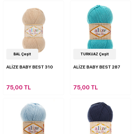
63
BAL Çeşit
Çeşit
63
TURKUAZ Çeşit
Çeşit
ALİZE BABY BEST 310
ALİZE BABY BEST 287
75,00 TL
75,00 TL