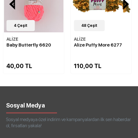
4
Çeşit
48
Çeşit
ALİZE
ALİZE
Baby Butterfly 6620
Alize Puffy More 6277
40,00 TL
110,00 TL
Sosyal Medya
Sosyal medyaya özel indirim ve kampanyalardan ilk sen haberdar
ol, fırsatları yakala!