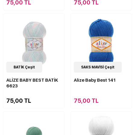
75,00 TL
75,00 TL
22
BATİK Çeşit
Çeşit
63
SAKS MAVİSİ Çeşit
Çeşit
ALİZE BABY BEST BATİK
Alize Baby Best 141
6623
75,00 TL
75,00 TL