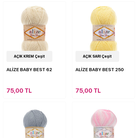
63
AÇIK KREM Çeşit
Çeşit
63
AÇIK SARI Çeşit
Çeşit
ALİZE BABY BEST 62
ALİZE BABY BEST 250
75,00 TL
75,00 TL