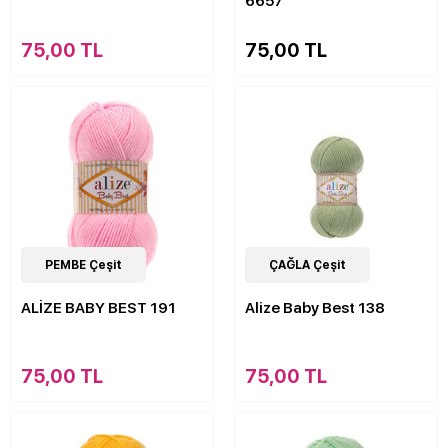
6657
75,00 TL
75,00 TL
63
PEMBE Çeşit
Çeşit
63
ÇAĞLA Çeşit
Çeşit
ALİZE BABY BEST 191
Alize Baby Best 138
75,00 TL
75,00 TL