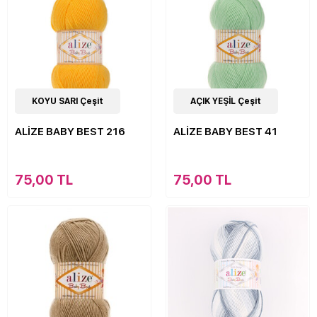
63
KOYU SARI Çeşit
Çeşit
63
AÇIK YEŞİL Çeşit
Çeşit
ALİZE BABY BEST 216
ALİZE BABY BEST 41
75,00 TL
75,00 TL