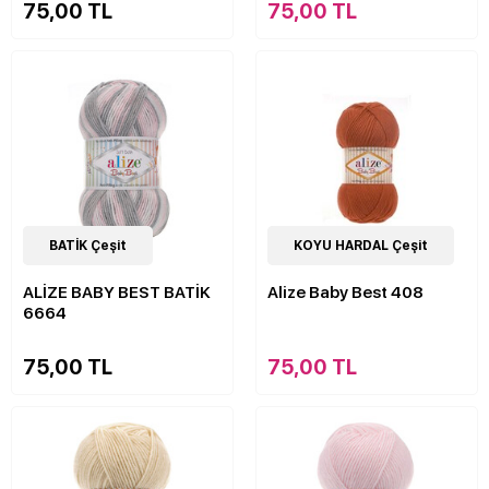
75,00 TL
75,00 TL
22
BATİK Çeşit
Çeşit
63
KOYU HARDAL Çeşit
Çeşit
ALİZE BABY BEST BATİK
Alize Baby Best 408
6664
75,00 TL
75,00 TL