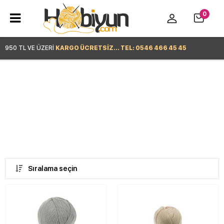
0
950 TL VE ÜZERİ
KARGO ÜCRETSİZ... TEL: 0546 466 45 45
Hemen Alışverişe Başla >
Sıralama seçin