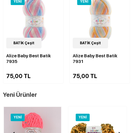
YENI
YENI
23
BATİK Çeşit
Çeşit
22
BATİK Çeşit
Çeşit
Alize Baby Best Batik
Alize Baby Best Batik
7935
7931
75,00 TL
75,00 TL
Yeni Ürünler
YENI
YENI