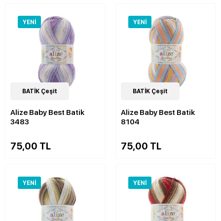
YENI
YENI
26
BATİK Çeşit
Çeşit
26
BATİK Çeşit
Çeşit
Alize Baby Best Batik
Alize Baby Best Batik
3483
8104
75,00 TL
75,00 TL
YENI
YENI