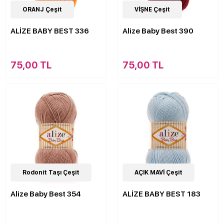
63
ORANJ Çeşit
Çeşit
63
VİŞNE Çeşit
Çeşit
ALİZE BABY BEST 336
Alize Baby Best 390
75,00 TL
75,00 TL
63
Rodonit Taşı Çeşit
Çeşit
63
AÇIK MAVİ Çeşit
Çeşit
Alize Baby Best 354
ALİZE BABY BEST 183