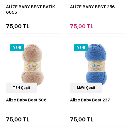
ALİZE BABY BEST BATİK
ALİZE BABY BEST 256
6655
75,00 TL
75,00 TL
YENI
YENI
63
TEN Çeşit
Çeşit
63
MAVİ Çeşit
Çeşit
Alize Baby Best 506
Alize Baby Best 237
75,00 TL
75,00 TL