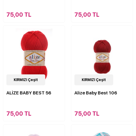
75,00 TL
75,00 TL
63
KIRMIZI Çeşit
Çeşit
63
KIRMIZI Çeşit
Çeşit
ALİZE BABY BEST 56
Alize Baby Best 106
75,00 TL
75,00 TL