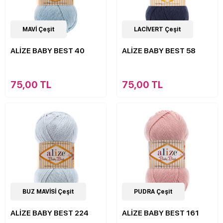
63
MAVİ Çeşit
Çeşit
63
LACİVERT Çeşit
Çeşit
ALİZE BABY BEST 40
ALİZE BABY BEST 58
75,00 TL
75,00 TL
63
BUZ MAVİSİ Çeşit
Çeşit
63
PUDRA Çeşit
Çeşit
ALİZE BABY BEST 224
ALİZE BABY BEST 161